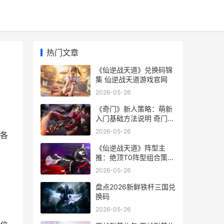
热门文章
《仙逆战天道》兑换码锦
集 仙逆战天道游戏官网
2026-05-26
《奇门》新人策略：萌新
入门基础方法说明 奇门贴
吧
2026-05-26
各
《仙逆战天道》阵型主
》
推：绝顶T0阵型组合策略
仙逆战天道兑换码
2026-05-26
盘点2026新鲜铁杆三国兑
换码
2026-05-26