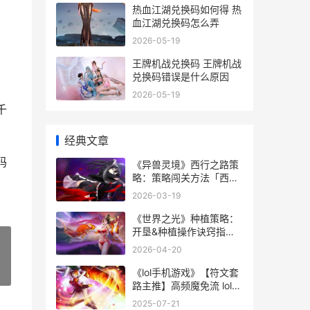
热血江湖兑换码如何得 热
血江湖兑换码怎么弄
2026-05-19
王牌机战兑换码 王牌机战
兑换码错误是什么原因
2026-05-19
千
经典文章
码
《异兽灵境》西行之路策
略：策略闯关方法「西行
之路」通关宝典 异兽的境
2026-03-19
界划分
《世界之光》种植策略：
开垦&种植操作诀窍指导
世界之光 诗歌
2026-04-20
《lol手机游戏》【符文套
»
路主推】高频魔免流 lol手
机版游戏
2025-07-21