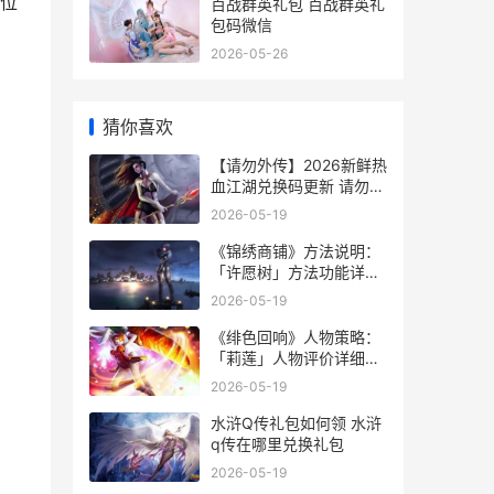
位
百战群英礼包 百战群英礼
包码微信
2026-05-26
猜你喜欢
【请勿外传】2026新鲜热
血江湖兑换码更新 请勿外
食
2026-05-19
《锦绣商铺》方法说明：
「许愿树」方法功能详细
解答 锦绣商厦
2026-05-19
《绯色回响》人物策略：
「莉莲」人物评价详细解
答 绯色的回归国语版是第
2026-05-19
几集
水浒Q传礼包如何领 水浒
q传在哪里兑换礼包
2026-05-19