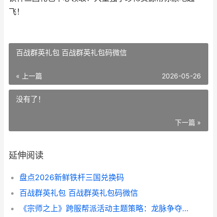
飞！
百战群英礼包 百战群英礼包码微信
« 上一篇
2026-05-26
没有了！
下一篇 »
延伸阅读
盘点2026新鲜铁杆三国兑换码
百战群英礼包 百战群英礼包码微信
《宗师之上》跨服帮派活动主题策略：龙脉争夺战「问鼎诸天」方法详细解答 宗师之路