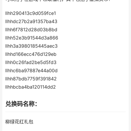
llhh290413c9d059fce1
llhhdc27b2a91357ba43
llhh6f7812d28d03b8bd
llhh52e3b91544d3a866
llhh3a3980185445aec3
llhhd166ecc476d129eb
llhh0c26fad2be5d5fd3
llhhc6ba97887e44a00d
llhh87bdb7759f391842
llhhbcba4ba120114dd2
兑换码名称：
柳绿花红礼包