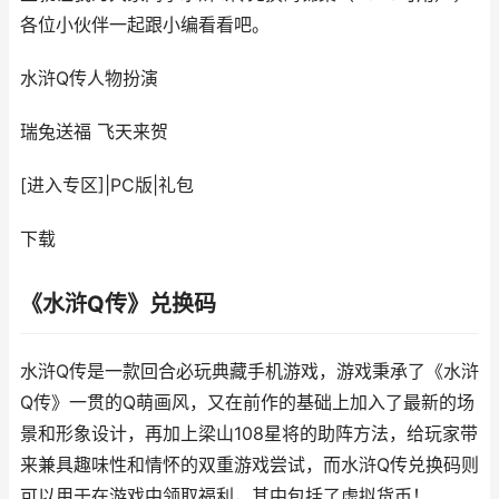
各位小伙伴一起跟小编看看吧。
水浒Q传
人物扮演
瑞兔送福 飞天来贺
[进入专区]
|
PC版
|
礼包
下载
《水浒Q传》兑换码
水浒Q传是一款回合必玩典藏手机游戏，游戏秉承了《水浒
Q传》一贯的Q萌画风，又在前作的基础上加入了最新的场
景和形象设计，再加上梁山108星将的助阵方法，给玩家带
来兼具趣味性和情怀的双重游戏尝试，而水浒Q传兑换码则
可以用于在游戏中领取福利，其中包括了虚拟货币！