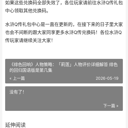
如果这些兑换码全部失效了，各位玩家请前往水浒Q传礼包
中心领取其他兑换码。
水浒Q传礼包中心是一直在更新的，在接下来的日子里大家
也会不间断的跟大家同享更多水浒Q传兑换码！各位水浒Q
传玩家请继续关注大家！
《绯色回响》人物策略：「莉莲」人物评价详细解答 绯色
的回归国语版是第几集
« 上一篇
2026-05-19
没有了！
下一篇 »
延伸阅读