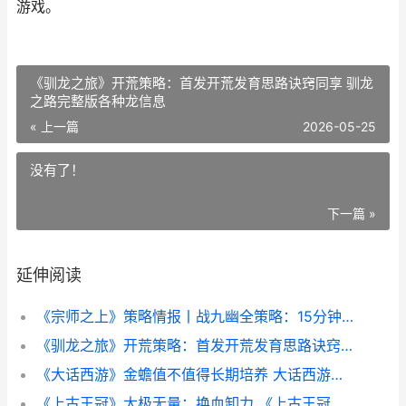
游戏。
《驯龙之旅》开荒策略：首发开荒发育思路诀窍同享 驯龙
之路完整版各种龙信息
« 上一篇
2026-05-25
没有了！
下一篇 »
延伸阅读
《宗师之上》策略情报丨战九幽全策略：15分钟拿下问鼎诸天入场资格 宗师之上是什么
《驯龙之旅》开荒策略：首发开荒发育思路诀窍同享 驯龙之路完整版各种龙信息
《大话西游》金蟾值不值得长期培养 大话西游金婚什么意思
《上古王冠》太极无量：换血卸力 《上古王冠》太后是谁