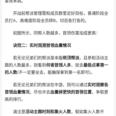
害效率高。
开战前帮派管理需和成员群里定好目标，普通阶段全
员打A，高难度阶段全员转B，切忌各打各的。
如图所示，同帮人数越多，首领伤害加成更高：
诀窍二：实时观测首领血量情况
若无论兄弟们的帮派是本服
绝顶帮派
，且参和活动主
题的人数最多，则看到
何者首领人多
，就去
最极点拿第一
的人数
(不一定要全去，能确保拿到第一名即可)。
若无论兄弟们的帮派在中游，则可以通过
实时观察各
首领血量情况
，尽也许去
血量掉更快的首领位置
，争取更
高的排行。
请注意
活动主题时刻和集火人数
，假如集火人数不