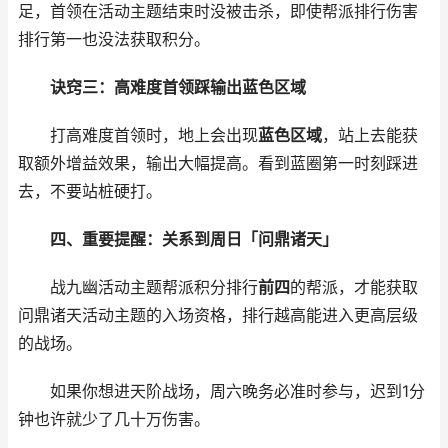
足，首领在活动主题结束时没被击杀，即使帮派排行伤害
排行第一也没法获取积分。
诀窍三：高难度首领踩输出蓝色区域
打高难度首领时，地上会出现
蓝色区域
，站上去能获
取额外增益效果，输出大幅提高。看到蓝圈第一时刻踩进
去，不要站桩硬打。
四、重要提醒：关系到周日「问鼎诸天」
战九幽活动主题帮派积分排行
前四
的帮派，才能获取
问鼎诸天活动主题的入场资格，排行越高能进入更高层级
的战场。
如果你想进天阶战场，周六晚务必准时参与，迟到1分
钟也许就少了几十万伤害。