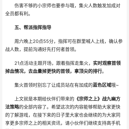
伤害不够的小宗师也要参与哦，集火人数触发加成对
全员都有利。
五、帮派指挥指导
周六晚上20点55分，指挥可在群里喊人上线，确认参
战人数，提前沟通好先打何者首领。
21点活动主题开场，跟着指挥走集火，
实时观察首领
掉血情况，去血量掉更快的首领，拿顶尖的排行
。
集火首领时别忘了让成员站在有加成的
蓝色区域
哦~
上文就是本期给伙伴们带来的
《宗师之上》战九幽方
法策略
的全部内容了。希望这次的内容能够帮助大家更快
的了解游戏，在接下来的日子里大家也会继续的为大家同
享更多宗师之上的相关资讯，请小伙伴们继续支持高手机