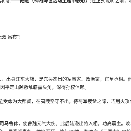
话将领——
陆逊（神将降世活动主题中获取）
;在正式说明之前，
双·吕布”！
县人，出身江东大族，是东吴杰出的军事家、政治家，官至丞相。
，因平定山越叛乱崭露头角，深得孙权信赖。
危受命为大都督，在夷陵坚守不出，待蜀军疲惫之际，巧用火攻
司马曹休，使曹魏元气大伤。此后陆逊出将入相，功高震主。晚