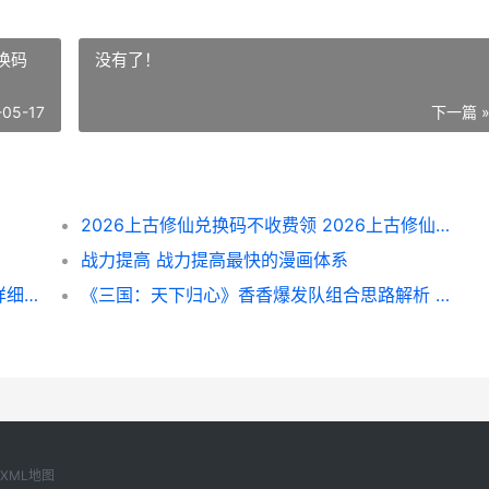
换码
没有了！
-05-17
下一篇 
2026上古修仙兑换码不收费领 2026上古修仙兑换码
战力提高 战力提高最快的漫画体系
《一梦九霄》副本策略：三大核心副本方法详细解答 一梦九州
《三国：天下归心》香香爆发队组合思路解析 三国天下归心
XML地图