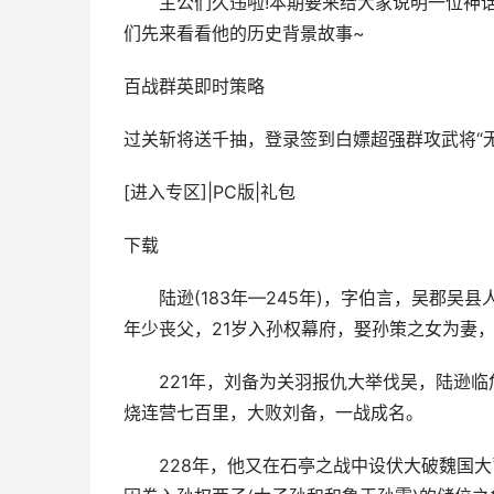
主公们久违啦!本期要来给大家说明一位神
们先来看看他的历史背景故事~
百战群英
即时策略
过关斩将送千抽，登录签到白嫖超强群攻武将“无
[进入专区]
|
PC版
|
礼包
下载
陆逊(183年—245年)，字伯言，吴郡吴
年少丧父，21岁入孙权幕府，娶孙策之女为妻
221年，刘备为关羽报仇大举伐吴，陆逊临
烧连营七百里，大败刘备，一战成名。
228年，他又在石亭之战中设伏大破魏国大