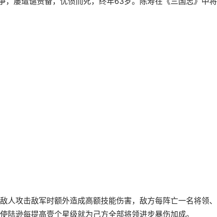
之争，屡遭谴责备，忧愤而死，终年63岁。陈寿在《三国志》中
的敌人攻击敌军时额外造成高额技能伤害，敌方每阵亡一名将领、
使陆逊每提高壹个星级就为己方全部将领进步暴伤加成。