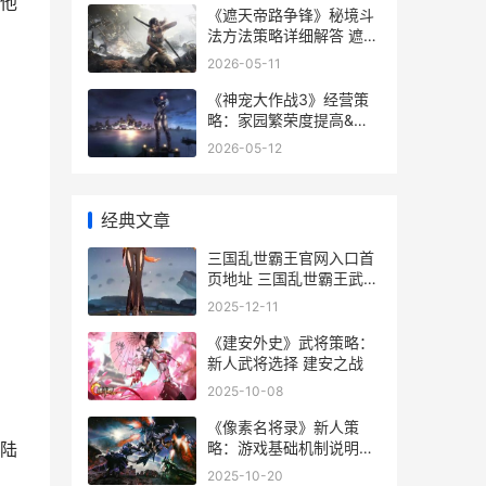
将他
《遮天帝路争锋》秘境斗
法方法策略详细解答 遮天
帝路争锋今日开启公测
2026-05-11
《神宠大作战3》经营策
略：家园繁荣度提高&建
造策略 神宠大作战2礼包
2026-05-12
激活码2021
经典文章
三国乱世霸王官网入口首
页地址 三国乱世霸王武将
搭配
2025-12-11
《建安外史》武将策略：
新人武将选择 建安之战
2025-10-08
《像素名将录》新人策
略：游戏基础机制说明&
陆
萌新入门指导 像素名将录
2025-10-20