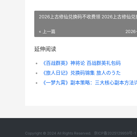
2026上古修仙兑换码不收费领 2026上古修仙兑
« 上一篇
2026
延伸阅读
《百战群英》神将论 百战群英礼包码
《旅人日记》兑换码锦集 旅人のうた
Copyright © 2024 All Rights Reserved.
京ICP备2025129959号-1