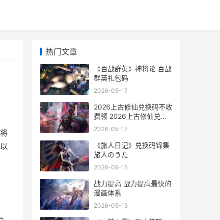
热门文章
《百战群英》神将论 百战
群英礼包码
2026-05-17
2026上古修仙兑换码不收
费领 2026上古修仙兑换
码
2026-05-17
将
《旅人日记》兑换码锦集
以
旅人のうた
2026-05-15
战力提高 战力提高最快的
漫画体系
2026-05-15