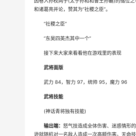
因卷入孙权两子(太子孙和和鲁王孙霸)的储位
和诸葛亮并论，赞其为“社稷之臣”。
“社稷之臣”
“东吴四英杰其中一个”
接下来大家来看看他在游戏里的表现
武将面版
武力 84，智力 97，统帅 95，魔力 96
武将技能
(神话青将独有技能)
输出端
：
怒气技造成全体伤害、迷惑情形
逊就随机对一名敌人造成一次高额伤害。天命技