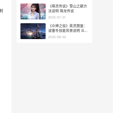
官网
《萌灵传说》雪山之巅方
制
法说明 萌龙传说
2025-07-21
《众神之役》英灵图鉴：
波塞冬技能背景说明 众神
之主英文翻译
2025-08-20