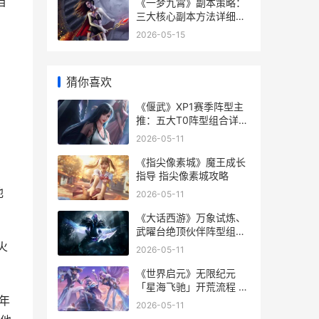
咱
《一梦九霄》副本策略：
三大核心副本方法详细解
答 一梦九州
2026-05-15
猜你喜欢
《偃武》XP1赛季阵型主
推：五大T0阵型组合详细
解答 偃武櫜兵
2026-05-11
《指尖像素城》魔王成长
指导 指尖像素城攻略
他
2026-05-11
《大话西游》万象试炼、
武曜台绝顶伙伴阵型组合
《大话西游》万妖女王张
火
2026-05-11
慧仪吻戏
《世界启元》无限纪元
「星海飞驰」开荒流程 启
年
元世界ceo
2026-05-11