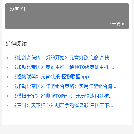
没有了！
下一篇 »
延伸阅读
《仙剑奇侠传：新的开始》元宵灯谜 仙剑奇侠传演员表
《加勒比帝国》英雄主推：绝顶T0级英雄主推 加勒比帝国平民最强阵容
《怪物联萌》元宵快乐 怪物联盟app
《加勒比帝国》阵型组合策略：实用阵型组合流派主推 加勒比是哪家公司
《横扫千军》经典服T0阵型：开局快速组建核心阵型 横扫千军百科
《三国：天下归心》胡笳余韵催枭影 三国天下归心阵容搭配攻略