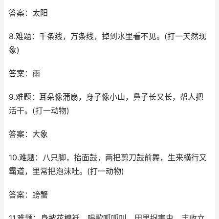
答案：太阳
8.难题：千条线，万条线，掉到水里看不见。(打一天然现
象)
答案：雨
9.难题：耳朵像蒲扇，身子像小山，鼻子长又长，帮人把
活干。(打一动物)
答案：大象
10.难题：八只脚，抬面鼓，两把剪刀鼓前舞，生来横行又
霸道，里常把泡沫吐。(打一动物)
答案：螃蟹
11.难题：身披花棉袄，唱歌呱呱叫，田里捉害虫，丰收立