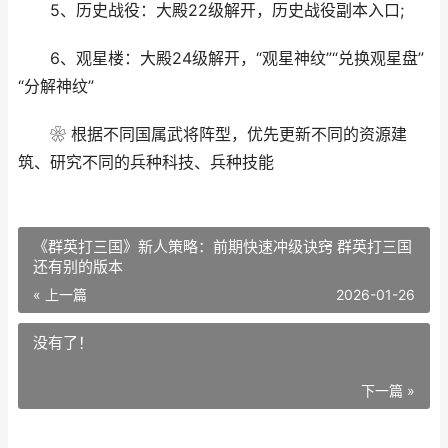
5、历史战役：大殿22级解开，历史战役副本入口;
6、观星楼：大殿24级解开，“观星神纹”“兑换观星盘”
“分解神纹”
❀ 根据不同国属武将阵型，优先更新不同的资源建
筑、研究不同的兵种科技、兵种技能
《群英打三国》新人策略：前期快速冲级诀窍 群英打三国
还有别的版本
« 上一篇
2026-01-26
没有了！
下一篇 »