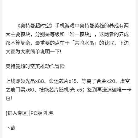
《奥特曼超时空》手机游戏中奥特曼英雄的养成有两
大主要模块，分别是等级和「唯一模块」，这两者的养成
都不算复杂，最重要的点在于「共鸣水晶」的获取，下边
大家为大家简单说明一下!
奥特曼超时空英雄
动作冒险
上线即领光晶x88、命运芯片x15、等离子合金x20、虚空
之痕门票x60、技能芯片随机·光 x5；签到再送迪迦唯一卡
包！
[进入专区]
|
PC版
|
礼包
下载