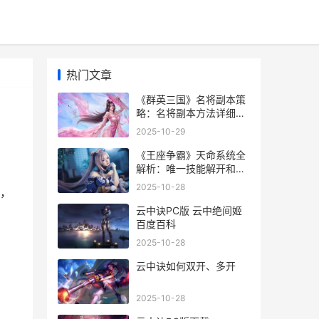
热门文章
《群英三国》名将副本策
略：名将副本方法详细解
答 群英三国好玩吗
2025-10-29
《王座争霸》天命系统全
解析：唯一技能解开和战
斗策略指导 王座ol
2025-10-28
，
云中诀PC版 云中绝间姬
百度百科
2025-10-28
云中诀如何双开、多开
2025-10-28