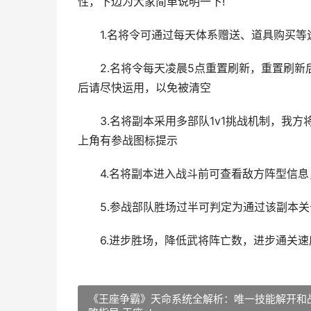
性，下边为大家简单说明一下!
1.名将令可通过每天体系赠送、道具购买等
2.名将令每天凌晨5点重置刷新，重置刷新后
后请尽快运用，以免被清空
3.名将副本采用多部队1v1挑战机制，我方
上角有参战图标提示
4.名将副本进入战斗前可查看敌方阵型信息
5.参战部队胜场过半可判定为通过该副本关
6.进步胜场，降低武将阵亡数，进步通关速
《王座争霸》天命系统全解析：唯一技能解开和