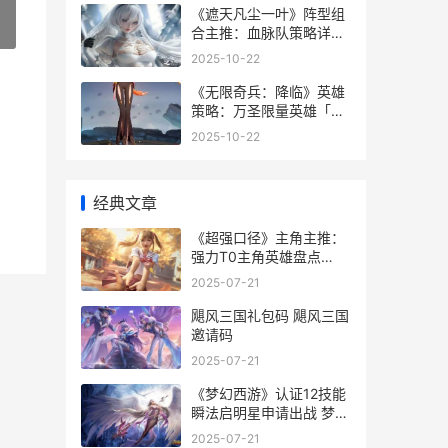
《遮天凡尘一叶》阵型组
»
合主推：血脉队策略详细
解答 遮天凡尘一叶官服下
2025-10-22
载
《无限奇兵：降临》英雄
策略：万圣限量英雄「死
灵骑士卡姆」技能定位说
2025-10-22
明 无限兵营
经典文章
《超强口径》主角主推：
强力T0主角英雄盘点
《超强口径》主演是谁
2025-07-21
飓风三国礼包码 飓风三国
邀请码
2025-07-21
《梦幻西游》认证12技能
瞬法启明星申请出战 梦幻
西游认证会出什么技能
2025-07-21