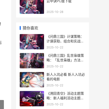
云中诀PC版下载
2025-10-28
牌
猜你喜欢
《问鼎三国》计谋策略：
计谋获取、组合和实战选
右
择 三国问鼎记
2025-10-22
《问鼎三国》乱世枭雄策
略：「乱世枭雄」方法说
明&策略诀窍 问鼎后期
2025-10-22
新人入坑必看 新人入坑必
看的电影
2025-10-22
《溯回青空》活动主题策
略：新人福利活动主题集
合 溯洄与溯回
2025-10-22