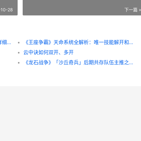
-10-28
下一篇 
《群英三国》名将副本策略：名将副本方法详细解答 群英三国好玩吗
《王座争霸》天命系统全解析：唯一技能解开和战斗策略指导 王座ol
云中诀如何双开、多开
《龙石战争》「沙丘奇兵」后期共存队伍主推之强力对空流 龙战争手游