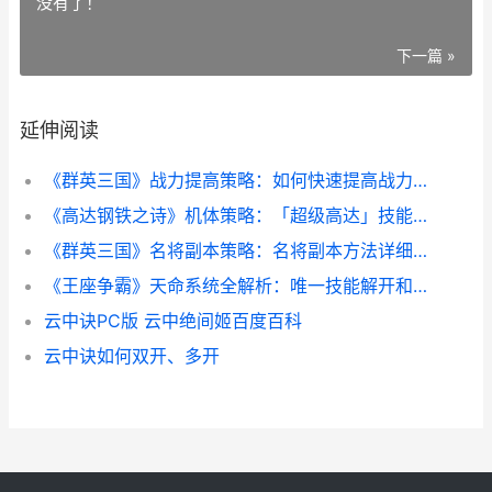
没有了！
下一篇 »
延伸阅读
《群英三国》战力提高策略：如何快速提高战力 游戏三国群英战
《高达钢铁之诗》机体策略：「超级高达」技能、组合、诀窍详细解答 《高达钢铁之诗》半周年庆典开启
《群英三国》名将副本策略：名将副本方法详细解答 群英三国好玩吗
《王座争霸》天命系统全解析：唯一技能解开和战斗策略指导 王座ol
云中诀PC版 云中绝间姬百度百科
云中诀如何双开、多开