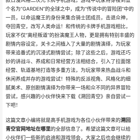
款日漫风格二次元卡牌手机游戏，游戏中玩家将穿梭到壹
个名为“GARDEN”的全球之中，成为“传说中的冒险团”中的
一员，以命运魔王的身份来集合骑士团成员，击退众神，
夺回青空，改写人类命运！和传统的卡牌手机游戏相比，
玩家不仅“离经叛道”的扮演魔王人物，更是拥有特别丰盛的
剧情内容设定，关卡之间植入了大量的剧情演绎，为玩家
带来追番式的沉浸式剧情尝试；除了这些之后，游戏还巧
妙的讲战斗、养成和日常经营方法相结合，引入了拉面馆
经营、轨道基地打造等多重方法，为玩家带来热血战斗和
休闲养成并存的游戏尝试！特殊的反派视角、风格化的细
腻美术、原创剧情演绎为你带来一场和众不同的异界冒险
尝试，感兴趣的小伙伴快来下载《溯回青空》亲自尝试一
下吧！
这篇文章小编将就是高手机游戏为各位小伙伴带来的
溯回
青空官网地址在哪里
的全部信息了。希望这篇文章可以给
小伙伴们一些新的启迪和游戏领会，大家之后也会继续的