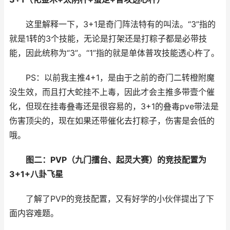
这里解释一下，3+1是奇门阵法特有的叫法。“3”指的
就是1转的3个技能，无论是打架还是打粽子都是必带技
能，因此统称为“3”。“1”指的就是单体普攻技能透心杵了。
PS：以前我主推4+1，是由于之前的奇门二转橙附魔
没生效，而且打大蛇挂不上毒，因此才会主推多带壹个催
化，但现在挂毒叠毒还是很容易的，3+1的叠毒pve带法是
伤害顶尖的，现在如果还带催化去打粽子，伤害是会低的
哦。
图二：PVP（九门擂台、起灵大赛）的竞技配置为
3+1+八卦飞星
了解了PVP的竞技配置，又有好学的小伙伴提出了下
面内容难题。