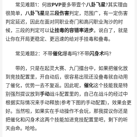
常见难题1：何故
PVP
要多带壹个
八卦飞星
?其实理由
很简单，
八卦飞星
是
三段伤害
判定，范围广，有一定伤害
判定延迟，因此在面对同职业奇门和高闪职业淘沙的时
候，三段的判定可以
让挂毒的容错率进步
。说白了，就是
让你在开局更稳定、更迅速的给对手挂毒和叠毒。
常见难题2：不带
催化
爆毒吗?不带
闪身术
吗?
带的，只是在起灵大赛、九门擂台中，如果把催化放
到竞技配置里，开自动后，很容易出现还没叠毒就自动用
了催化，优势一去不复返。因此呢，
催化
这个技能我是特
别强烈提议放到
手动
战斗配置里的，自己在战斗的经过中
根据实际情况来手动释放(参考下图的手动配置)，效果会更
好。当然啦，如果实在手动操作不会玩，那我提议你还是
把催化和闪身术这两个技能加进竞技配置里吧，剩下的听
天由命。哈哈。