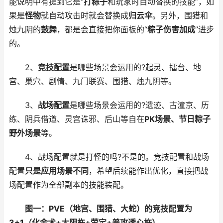
能说明中有提到它是“
打粽子
和玩家时自动替换的技能”，如
果是
怪物
就自动攻击时就会替换成
归云伞
。另外，围猎和
烛九阴的
鼓舞
，都是会直接把你面板的“
粽子伤害加成
”进步
的。
2、
竞技配置
是哪些场景会运用的?起灵、擂台、地
宫、巢穴、剧情、九门联赛、围猎、烛九阴等。
3、
战场配置
是哪些场景会运用的?遗迹、古潼京、历
练、阴兵借道、灵宫诛邪、后山等自在
PK场景、节日粽子
野外场景
等。
4、战场配置就是打怪的吗?不是的。竞技配置和战场
配置
只是应用场景不同
，希望后续能作出优化，直接把战
场配置作为全部副本的技能装配。
图一：PVE（地宫、围猎、大蛇）的竞技配置为
3+1（化金术+太阴杵+萤定+普攻透心杵）