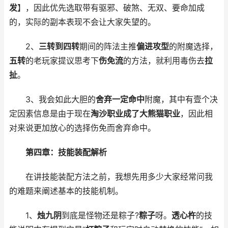
发
】，因此优先选取带有驱邪、破煞、无双、要命加成
的，实际的副本表现不会让大家失望的。
2、
三转到四转
期间的阵法主推
偏进攻型
的附魔选择，
五转
的老玩家提议思考下
伤免流
的方法，就利用毒伤去
拉
扯
。
3、我会如此大胆的
舍弃一定命中
附魔，其中有壹个决
定因素信息是由于现在
淘沙职业成了大熊猫职业
，因此相
对来说更加放心的选择伤免而舍弃命中。
第四章：技能装配解析
在讲技能装配方法之前，我想先用多少大家经常问我
的难题来阐述基本的技能机制。
1、
烛九阴
到底是怪物还是粽子?
粽子
呀。
透心杵
的技