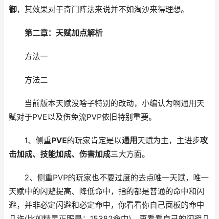
御
，其效果对于奇门阵法来说并不如淘沙来得理想。
第二章：天赋加点解析
方法一
方法二
当前版本天赋没啥子特别的改动，小编认为啊通用天
赋对于PVE以及伤免流PVP依旧特别重要。
1、侧重
PVE
的玩家肯定是以
通用
天赋为主，主进步
攻
击加成、技能加成、伤害加成
三大方面。
2、侧重PVP的玩家也不要过度的去点唯一天赋，唯一
天赋中的闪避提高、降低命中，指的都是普通的命中和闪
避，并非必定闪避和必定命中，你看看你自己面板的命中
几许(比如精灵正服是：15382命中)，再看看自己的闪避几