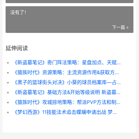
没有了！
下一篇 »
延伸阅读
《新盗墓笔记》奇门阵法策略：星盘加点、天赋选择和实战诀窍 新盗墓笔记伙伴助战最强阵容
《猿族时代》资源策略：主流资源作用&获取方法说明 猿族崛起百科
《黑子的篮球街头对决》小葵的球员档案库—占卜绿间真太郎 黑子的篮球街头对决账号交易
《新盗墓笔记》基础方法&开始等级说明 新盗墓笔记手游礼包码
《猿族时代》攻城掠地策略：帮派PVP方法和制胜诀窍解析 猿族时代在线观看
《梦幻西游》11技能法术追击蝶斓申请出战 梦幻西游11修点到20