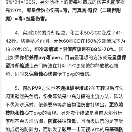
5%*24=120%，另外所挂上的毒每秒造成的伤害也能够提
高120%，即
星盘蚀心伤害=毒
，而
真言·奇仪（二转橙附
魔）=毒+技能伤害。
4、实测20%的冷却缩减，化金术50秒CD变成了41-
42秒。切换秘术再测，无象60秒CD在150%冷却情况下为
19-20秒CD，即
冷却缩减上限值应该是在68%-70%
。因
此如果你想
兼顾pvp和pve
，目前最理想的方法就是
星盘保
留冷却缩减
让奇门阵法在打粽子时更频繁的释放核心技
能，同时
又保留蚀心伤害
便于pvp的毒伤。
5、何故
PVP
方法也
不选择破甲增加
?在五转过后阵法
闪避黯然失色后，
伤免阵法
是中高分段的主流方法，阵法
不像淘沙远射，依赖要命等高倍物理伤害打输出，
更依赖
技能和蚀心
在pvp的表现。另外壹个缘故是当前大部分玩
家都不会去堆防御，
防御往往较低
，且面板展示的是享受
加成后的防御力，而触发了
破甲一击
无视50%的是
基础防