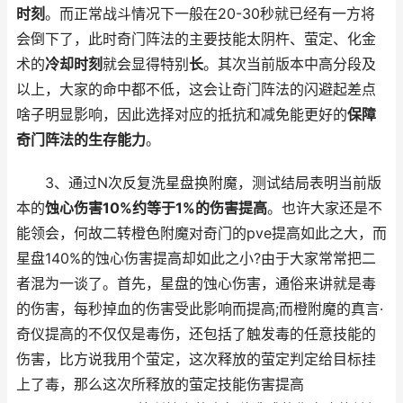
时刻
。而正常战斗情况下一般在20-30秒就已经有一方将
会倒下了，此时奇门阵法的主要技能太阴杵、萤定、化金
术的
冷却时刻
就会显得特别
长
。其次当前版本中高分段及
以上，大家的命中都不低，这会让奇门阵法的闪避起差点
啥子明显影响，因此选择对应的抵抗和减免能更好的
保障
奇门阵法的生存能力
。
3、通过N次反复洗星盘换附魔，测试结局表明当前版
本的
蚀心伤害10%约等于1%的伤害提高
。也许大家还是不
能领会，何故二转橙色附魔对奇门的pve提高如此之大，而
星盘140%的蚀心伤害提高却如此之小?由于大家常常把二
者混为一谈了。首先，星盘的蚀心伤害，通俗来讲就是毒
的伤害，每秒掉血的伤害受此影响而提高;而橙附魔的真言·
奇仪提高的不仅仅是毒伤，还包括了触发毒的任意技能的
伤害，比方说我用个萤定，这次释放的萤定判定给目标挂
上了毒，那么这次所释放的萤定技能伤害提高