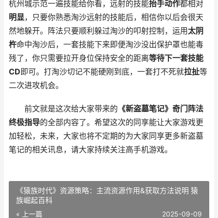
杭州城示范一遍技能给你看，远射的技能
抬手动作
都相对
明显
，只要你熟悉淘沙远射的技能后，相信你以后会很天
然地躲开。阵法只要顺利躲过淘沙的叩射控制，运用
太阴
杵
命中淘沙后，一套技能下来即便淘沙没出保护罩也能毒
残了，你只需要拉开身位保持安全的距离
等待下一套技能
CD
即可。打淘沙切记不能硬刚到底，一套打不死就
拉扯
等
二次进攻机会。
前文就是这次给大家带来的
《新盗墓笔记》奇门阵法
终极指导
的全部内容了。希望这次的同享能让大家游戏更
加轻松，未来，大家也将不定期的为大家同享更多新盗墓
笔记的相关讯息，请大家持续关注高手机游戏。
《猿族时代》资源策略：主流资源作用&获取方法说明 猿
族崛起百科
« 上一篇
2025-09-09