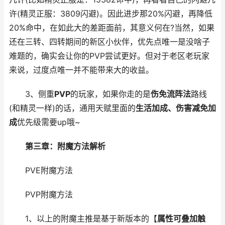
许(精灵正服：3809闪避)。因此进步那20%闪避，再降低
20%命中，在如此大的差距面前，其意义何在?当然，如果
还在三转、四转期间的新区小伙伴，优先点唯一是没啥子
难题的，确实会让你的PVP尝试更好。但对于老区老玩家
来说，过度点唯一并不能带来大的收益。
3、侧重
PVP
的玩家，如果你走的是
伤免流阵法
路线
(和精灵一样)的话，通用天赋里面的
生活加成、伤害减免加
成
优先级需要up哦~
第三章：附魔方法解析
PVE附魔方法
PVP附魔方法
1、以上的附魔主推是基于新版本的【
属性可叠加触