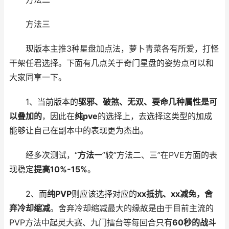
方法三
现版本主推3种星盘加点法，萝卜青菜各有所爱，打怪
干架任君选择。下面有几点关于奇门星盘的姿势点可以和
大家同享一下。
1、当前版本的
驱邪、破煞、无双、要命几种属性是可
以叠加的
，因此在
纯pve
的选择上，去选择这类型的加成
能够让自己在副本中的表现更为杰出。
经多次测试，“
方法一
”较”方法二、三”在PVE方面的表
现稳定
提高10%-15%
。
2、而
纯PVP
则应该选择对应的
xx抵抗、xx减免，舍
弃冷却缩减
。舍弃冷却缩减最大的缘故是由于目前主流的
PVP方法中起灵大赛、九门擂台等每回合只有
60秒的战斗