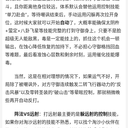
斗，且你距离他身位较远，体系默认会替他运用控制技能
“单刀赴会”，等待嘲讽结束后，手动运用闪躲再次拉开身
位，这时候大家就可以开始
自动
了，大概率能确保太阴杵
+萤定+八卦飞星等技能完整的打到守御身上，只要不是脸
超级无人能敌黑，毒是一定能挂上的，抓住这个机会一顿
输出，在蚀心降低恢复的加持下，不必担心守御格挡回血
等难题，最后看准蚀心层数和剩余时刻，运用催化技能爆
毒。
当然，这是在相对理想的情况下，如果运气不好，开
局除了被嘲讽外，对方守御连续触发二转飞行器动力的“反
击风暴”以及零转圣装的“破山击”等晕眩控制，那就稍微晚
些再开自动反打。
阵法VS远射
：打远射最主要的是
躲远射的控制
技能，
如果你对淘沙远射的技能不熟悉，可以找个淘沙小伙伴在