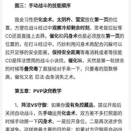
图三：手动战斗的技能顺序
我会习性把
化金术、太阴杵、萤定
放在
第一页
的位
置，方便在战斗经过中
观察冷却剩余时刻
，思考是拉扯等
CD还是直接上去莽。
催化
和
闪身术
也是必须放在
第一页
的
位置的，在打斗经过中，巧妙利用闪身术再配合闪躲可以
拉开足够的安全距离，
保持安全距离
等毒消耗或者等技能
CD是阵法惯用的战斗小诀窍。
催化
嘛，天然是第一轮拼杀
的时候等
叠完毒
了直接给对手来一下，只要毒的层数够
高，催化又名 忍法·血条消失之术。
第五章：PVP诀窍教学
1、
阵法VS守御
：如果你
没有免控藏品
，提议开局后
关闭自动战斗，先
手动
运用
化金术
，双方差不多打照面的
时候手动摁一下
闪身术
，一是拉开身位，二是再次进步伤
害减免。这样做最主要的目的是：如果对方守御是自动战