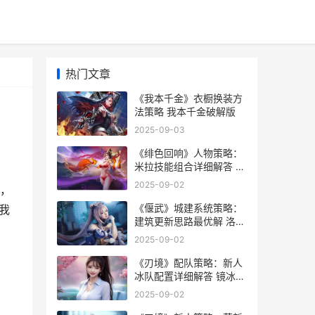
热门文章
《我本千金》衣橱换装方
法策略 我本千金破解版
2025-09-03
《绯色回响》人物策略：
米拉技能组合详细解答 绯
色回响今天公告
2025-09-02
，
《偃武》城建系统策略：
我
建筑更新思路最优解 洛阳
偃武文化有限公司
2025-09-02
《刃境》配队策略：新人
冰队配置详细解答 镜冰刃
幻境有特效吗
2025-09-02