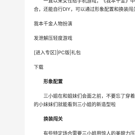
一直以来女性给手机游戏，《我本千金》中天
合，还能自行DIY，可以通过形象配置和换装
我本千金
人物扮演
发泄解压轻度游戏
[进入专区]
|
PC版
|
礼包
下载
形象配置
三小姐在和姐妹们会面之前，不要忘了穿着打
的小妹妹们就能看到三小姐的新造型啦
换装闯关
有些特定场合需要三小姐用惊人的美貌力压全