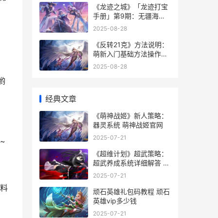
《龙迹之城》「龙迹打宝
手册」第9期：无疆海域
龙迹旅行
2025-08-28
《反转21克》方法说明：
萌新入门基础方法操作图
解 反转ulb
2025-08-28
哟
经典文章
《萌神战姬》新人策略：
器灵系统 萌神战姬官网
2025-07-21
~
《超维计划》超武策略：
超武养成系统详细解答 超
维计算
2025-07-21
料
顽石英雄礼包码教程 顽石
英雄vip多少钱
2025-07-21