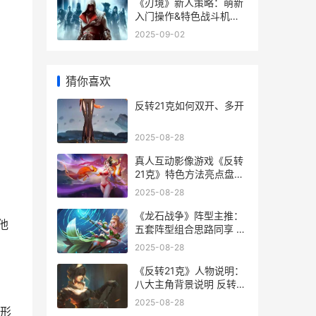
《刃境》新人策略：萌新
入门操作&特色战斗机制
详细解答 镜冰刃幻境
2025-09-02
猜你喜欢
反转21克如何双开、多开
2025-08-28
真人互动影像游戏《反转
21克》特色方法亮点盘点
真人互动类游戏2020
2025-08-28
《龙石战争》阵型主推：
他
五套阵型组合思路同享 龙
诗战争外传
2025-08-28
《反转21克》人物说明：
八大主角背景说明 反转人
生百度百科
2025-08-28
形