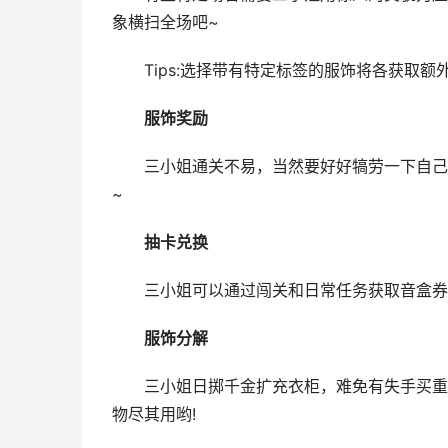
象横扫全场吧~
Tips:选择带有特定标签的服饰将各获取额
服饰奖励
三小姐通关不易，当然要好好犒劳一下自己啦
~
抽卡兑换
三小姐可以通过闯关和日常任务获取音盒券开
服饰分解
三小姐日掷千金扩充衣柜，难免有失手买重的
物尽其用哟!