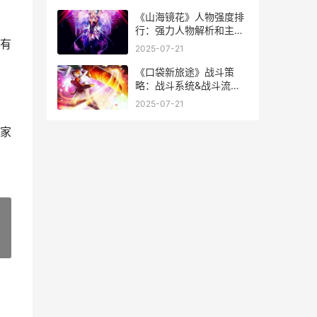
《山海镜花》人物强度排
行：强力人物解析和主推
有
山海镜花讲的是什么
2025-07-21
《口袋新旅途》战斗策
略：战斗系统&战斗流程
诀窍详细解答 口袋新旅途
2025-07-21
开局选什么
家
»