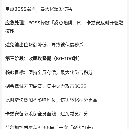
单点BOSS弱点，最大化爆发伤害
应急处理
：BOSS释放「惑心陷阱」时，卡兹安及时开驱散
技能
避免输出位防御降低，导致被傀儡秒杀
第三阶段：收尾攻坚期（80-100秒）
核心目标
：保持全员存活，最大化伤害积分
剩余傀儡无需硬清，集中火力攻击BOSS
此时增伤叠加不影响胜负，伤害转化积分更高
卡兹安留必杀保全员血线，避免减员扣分
荷尔加护盾覆盖BOSS最后一次「双边打击」