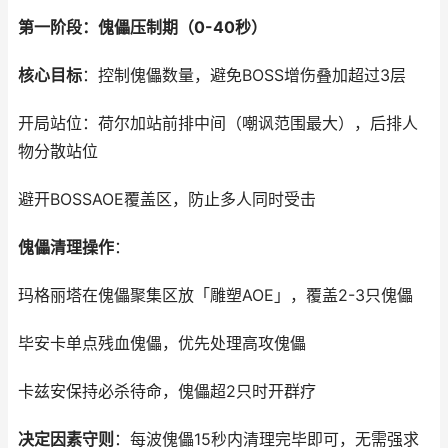
第一阶段：傀儡压制期（0-40秒）
核心目标
：控制傀儡数量，避免BOSS增伤叠加超过3层
开局站位：荷尔加站前排中间（嘲讽范围最大），后排人
物分散站位
避开BOSSAOE覆盖区，防止多人同时受击
傀儡清理操作
：
玛格丽塔在傀儡聚集区放「雕塑AOE」，覆盖2-3只傀儡
毕安卡单点残血傀儡，优先处理高攻傀儡
卡兹安保持必杀待命，傀儡超2只时开群疗
决定因素守则
：每波傀儡15秒内清理完毕即可，无需强求