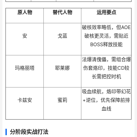
原人物
替代人物
运用要点
破核效率略低，但AOE
安
戈蓝
破核更灵活，需贴近
BOSS释放技能
法爆清傀儡，需组合爆
玛格丽塔
耶莱娜
伤套烙印，技能CD较
长需把控时机
吸血续航，烙印带幻花
卡兹安
蜜莉
+逆位，优先保障前排
血线
分阶段实战打法