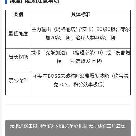
练度门槛和注意事项
类别
具体标准
主力输出（玛格丽塔/毕安卡）80级0锁；荷尔
最低练度
加70级二阶；治疗人物40级二阶
携带「充能加速」（缩短必杀CD）或「伤害增
局长权能
幅」（提高爆发上限）
不要在BOSS未破核时浪费爆发技能（伤害减
禁忌操作
免50%，积分效率极低）
无期迷途主线间章解开和通关核心机制 无期迷途主角立绘