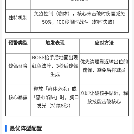
免疫控制（霸体），核心未击破时伤害减免
独特机制
50%，100秒限时战斗（超时失败）
预警类型
触发表现
应对方法
BOSS抬手后地面出现
优先清理靠近输出位的
傀儡召唤
红色法阵，3秒后傀儡
傀儡，避免后排减员
生成
释放「群体必杀」或
立即让破核手贴近，释
核心暴露
「惑心陷阱」时，胸口
放技能击破核心
发光（持续8秒）
最优阵型配置