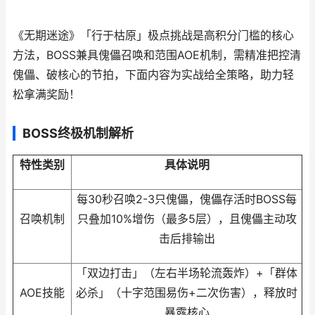
《无期迷途》「行于枯原」极点挑战是高积分门槛的核心
方法，BOSS兼具傀儡召唤和范围AOE机制，需精准把控清
傀儡、破核心的节拍，下面内容为实战给全策略，助力轻
松拿满奖励！
BOSS终极机制解析
特性类别
具体说明
每30秒召唤2-3只傀儡，傀儡存活时BOSS每
召唤机制
只叠加10%增伤（最多5层），且傀儡主动攻
击后排输出
「双边打击」（左右半场轮流轰炸）+「群体
AOE技能
必杀」（十字范围易伤+二次伤害），释放时
暴露核心