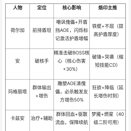
人物
定位
核心影响
烙印主推
嘲讽傀儡+开盾
铁壁+不屈（提
荷尔加
前排盾坦
挡AOE，闪烁标
高护盾厚度）
记激活护盾增幅
精准击破BOSS核
破锋+突袭（缩
安
破核手
心（核心伤害
短技能CD）
+30%）
雕塑AOE清傀
群体输出
狂欲+降临（延
玛格丽塔
儡，必杀触发友
+增伤
长增伤时刻）
方增伤50%
群体回血+驱散
梦魇+燃星（40
卡兹安
治疗+辅助
流血，保障续航
级二阶可用）