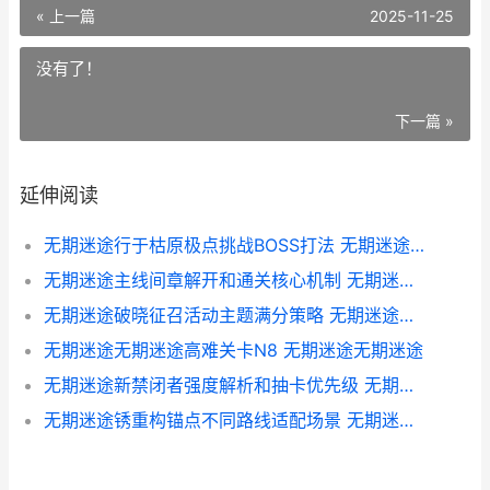
« 上一篇
2025-11-25
没有了！
下一篇 »
延伸阅读
无期迷途行于枯原极点挑战BOSS打法 无期迷途是哪家公司的
无期迷途主线间章解开和通关核心机制 无期迷途主角立绘
无期迷途破晓征召活动主题满分策略 无期迷途破晓征召
无期迷途无期迷途高难关卡N8 无期迷途无期迷途
无期迷途新禁闭者强度解析和抽卡优先级 无期迷途禁闭者是什么
无期迷途锈重构锚点不同路线适配场景 无期迷途tap