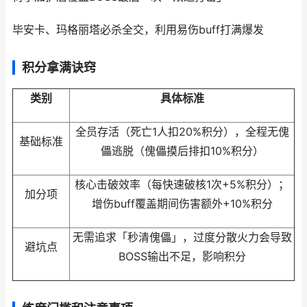
毕安卡、玛格丽塔必杀全交，利用易伤buff打满爆发
积分拿满诀窍
类别
具体标准
全员存活（死亡1人扣20%积分），全程无傀
基础标准
儡逃脱（傀儡摸后排扣10%积分）
核心击破效率（每快速破核1次+5%积分）；
加分项
增伤buff覆盖期间伤害额外+10%积分
无需追求「秒清傀儡」，过度分散火力会导致
避坑点
BOSS输出不足，影响积分