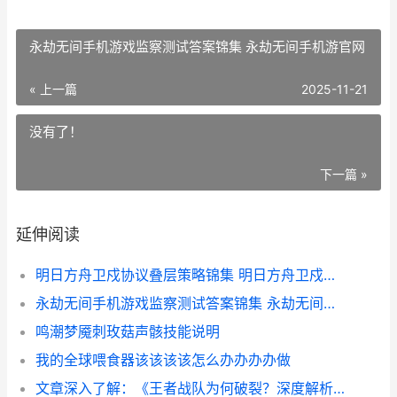
永劫无间手机游戏监察测试答案锦集 永劫无间手机游官网
« 上一篇
2025-11-21
没有了！
下一篇 »
延伸阅读
明日方舟卫戍协议叠层策略锦集 明日方舟卫戍协议变形同构体
永劫无间手机游戏监察测试答案锦集 永劫无间手机游官网
鸣潮梦魇刺玫菇声骸技能说明
我的全球喂食器该该该该怎么办办办办做
文章深入了解：《王者战队为何破裂？深度解析王者战队解散缘故》