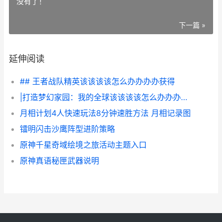
没有了！
下一篇 »
延伸阅读
## 王者战队精英该该该该怎么办办办办获得
|打造梦幻家园：我的全球该该该该怎么办办办办装饰房子|
月相计划4人快速玩法8分钟速胜方法 月相记录图
镭明闪击沙鹰阵型进阶策略
原神千星奇域绘境之旅活动主题入口
原神真语秘匣武器说明