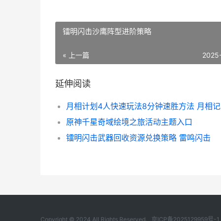
镭明闪击沙鹰阵型进阶策略
« 上一篇
2025
延伸阅读
月相计划4人快速玩法8分钟速胜方法 月相
原神千星奇域绘境之旅活动主题入口
镭明闪击武器回收资源兑换策略 雷鸣闪击
Copyright © 2024 All Rights Reserved.
京ICP备2025129959号-1