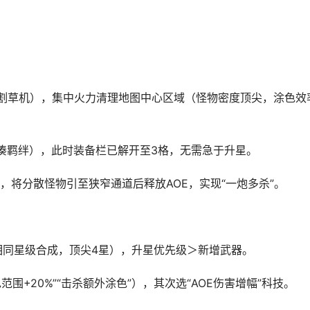
费割草机），集中火力清理地图中心区域（怪物密度顶尖，涂色效
先凑羁绊），此时装备栏已解开至3格，无需急于升星。
将分散怪物引至狭窄通道后释放AOE，实现“一炮多杀”。
相同星级合成，顶尖4星），升星优先级＞新增武器。
围+20%”“击杀额外涂色”），其次选“AOE伤害增幅”科技。