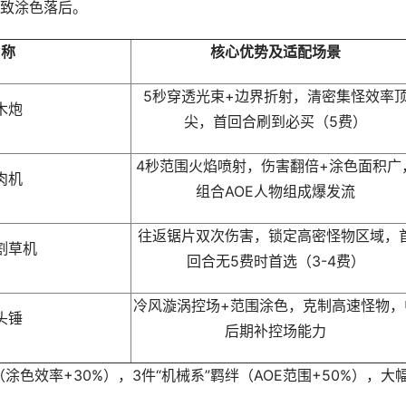
致涂色落后。
名称
核心优势及适配场景
5秒穿透光束+边界折射，清密集怪效率
木炮
尖，首回合刷到必买（5费）
4秒范围火焰喷射，伤害翻倍+涂色面积广
肉机
组合AOE人物组成爆发流
往返锯片双次伤害，锁定高密怪物区域，
割草机
回合无5费时首选（3-4费）
冷风漩涡控场+范围涂色，克制高速怪物，
头锤
后期补控场能力
涂色效率+30%），3件“机械系”羁绊（AOE范围+50%），大