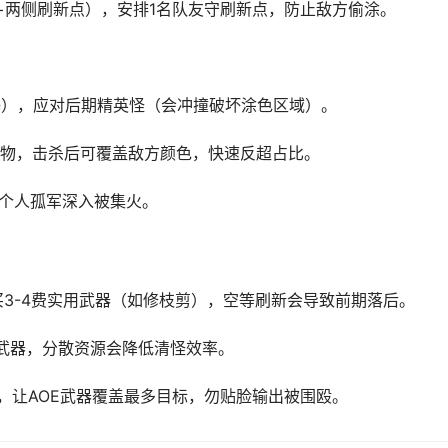
+两侧刷新点），安排1名队友守刷新点，防止敌方偷涂。
锤），应对后期精英怪（会冲撞破坏涂色区域）。
怪物，击杀后可覆盖敌方颜色，快速反超占比。
免个人孤军深入被集火。
买3-4费实用武器（如修枝剪），空等刷新会导致前期落后。
武器，分散资源会降低清怪效率。
”，让AOE武器覆盖最多目标，勿贴脸输出被围殴。