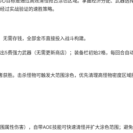
核心目标是通过高效清怪抢占涂色区域。掌握经济分配、武器选
经过实战验证的速胜策略。
，无需存钱，全部金币直接投入战斗构建。
出5费强力武器（无需更新商店）；装备栏初始2格，每回合自
者获胜。击杀怪物可触发大范围涂色，优先清理高怪物密度区域
围属性伤害），自带AOE技能可快速清怪并扩大涂色范围；避