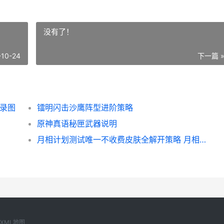
没有了！
-10-24
下一篇 
记录图
镭明闪击沙鹰阵型进阶策略
原神真语秘匣武器说明
月相计划测试唯一不收费皮肤全解开策略 月相解析
XML地图