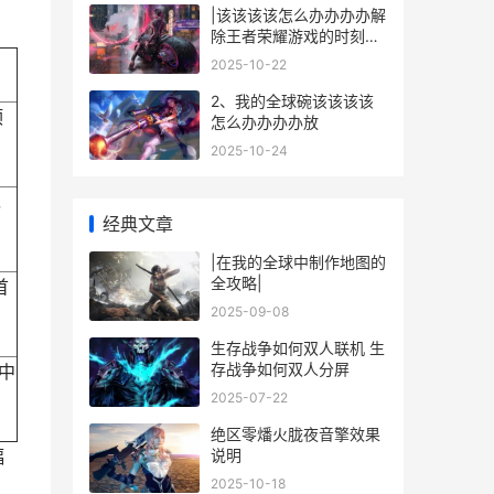
|该该该该怎么办办办办解
除王者荣耀游戏的时刻限
制|
2025-10-22
2、我的全球碗该该该该
顶
怎么办办办办放
2025-10-24
，
经典文章
|在我的全球中制作地图的
全攻略|
首
2025-09-08
生存战争如何双人联机 生
存战争如何双人分屏
中
2025-07-22
绝区零燔火胧夜音擎效果
说明
幅
2025-10-18