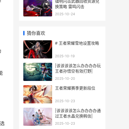
择
镭明闪击武器回收资源兑
换策略 雷鸣闪击
2025-10-24
猜你喜欢
# 王者荣耀雪地设置攻略
动
2025-10-19
|该该该该怎么办办办办玩
王者孙悟空有效打野|
能
2025-10-20
王者荣耀赛季更新段位
2025-10-23
|该该该该怎么办办办办通
过王者水晶兑换韩信|
免选
2025-10-23