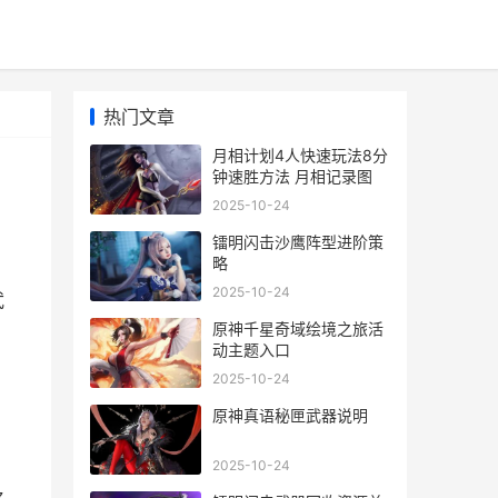
热门文章
月相计划4人快速玩法8分
钟速胜方法 月相记录图
2025-10-24
镭明闪击沙鹰阵型进阶策
略
2025-10-24
武
原神千星奇域绘境之旅活
动主题入口
2025-10-24
原神真语秘匣武器说明
2025-10-24