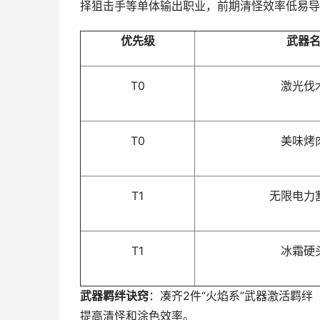
择狙击手等单体输出职业，前期清怪效率低易导
优先级
武器
T0
激光伐
T0
美味烤
T1
无限电力
T1
冰霜硬
武器羁绊诀窍
：凑齐2件“火焰系”武器激活羁绊（
提高清怪和涂色效率。