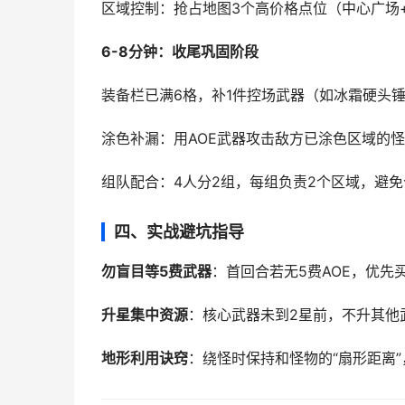
区域控制：抢占地图3个高价格点位（中心广场
6-8分钟：收尾巩固阶段
装备栏已满6格，补1件控场武器（如冰霜硬头
涂色补漏：用AOE武器攻击敌方已涂色区域的
组队配合：4人分2组，每组负责2个区域，避
四、实战避坑指导
勿盲目等5费武器
：首回合若无5费AOE，优先
升星集中资源
：核心武器未到2星前，不升其他
地形利用诀窍
：绕怪时保持和怪物的“扇形距离