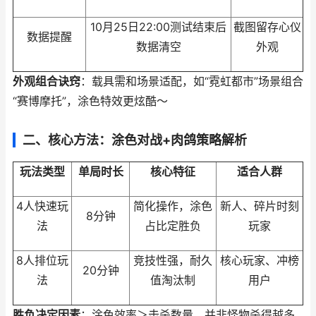
10月25日22:00测试结束后
截图留存心仪
数据提醒
数据清空
外观
外观组合诀窍
：载具需和场景适配，如“霓虹都市”场景组合
“赛博摩托”，涂色特效更炫酷～
二、核心方法：涂色对战+肉鸽策略解析
玩法类型
单局时长
核心特征
适合人群
4人快速玩
简化操作，涂色
新人、碎片时刻
8分钟
法
占比定胜负
玩家
8人排位玩
竞技性强，耐久
核心玩家、冲榜
20分钟
法
值淘汰制
用户
胜负决定因素
：涂色效率＞击杀数量，并非怪物杀得越多