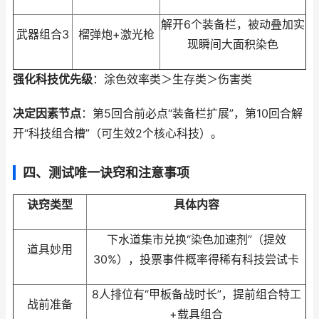
解开6个装备栏，被动叠加实
武器组合3
榴弹炮+激光枪
现瞬间大面积染色
强化科技优先级
：涂色效率类＞生存类＞伤害类
决定因素节点
：第5回合前必点“装备栏扩展”，第10回合解
开“科技组合槽”（可生效2个核心科技）。
四、测试唯一诀窍和注意事项
诀窍类型
具体内容
下水道集市兑换“染色加速剂”（提效
道具妙用
30%），投票事件概率得稀有科技尝试卡
8人排位有“甲板备战时长”，提前组合特工
战前准备
+载具组合