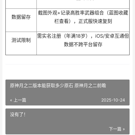
截图外观+记录高胜率武器组合（蓝图收藏
数据留存
栏查看），正式服快速复刻
需实名注册（年满18岁），iOS/安卓互通但
测试限制
数据不跨平台留存
原神月之二版本能获取多少原石 原神月之二前瞻
« 上一篇
2025-10-24
没有了！
下一篇 »