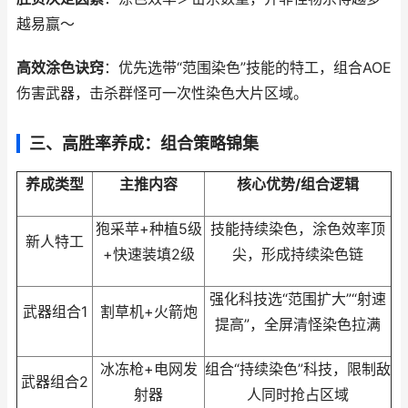
越易赢～
高效涂色诀窍
：优先选带“范围染色”技能的特工，组合AOE
伤害武器，击杀群怪可一次性染色大片区域。
三、高胜率养成：组合策略锦集
养成类型
主推内容
核心优势/组合逻辑
狍采苹+种植5级
技能持续染色，涂色效率顶
新人特工
+快速装填2级
尖，形成持续染色链
强化科技选“范围扩大”“射速
武器组合1
割草机+火箭炮
提高”，全屏清怪染色拉满
冰冻枪+电网发
组合“持续染色”科技，限制敌
武器组合2
射器
人同时抢占区域