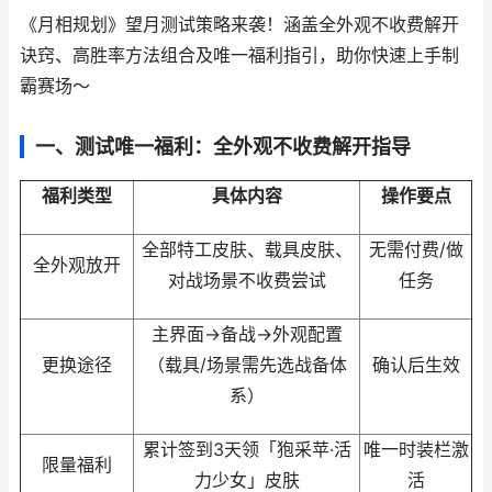
《月相规划》望月测试策略来袭！涵盖全外观不收费解开
诀窍、高胜率方法组合及唯一福利指引，助你快速上手制
霸赛场～
一、测试唯一福利：全外观不收费解开指导
福利类型
具体内容
操作要点
全部特工皮肤、载具皮肤、
无需付费/做
全外观放开
对战场景不收费尝试
任务
主界面→备战→外观配置
更换途径
（载具/场景需先选战备体
确认后生效
系）
累计签到3天领「狍采苹·活
唯一时装栏激
限量福利
力少女」皮肤
活