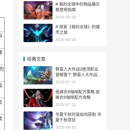
# 我的全球中的物品展示
框使用指南
2025-09-29
# 探索《我的全球》的城
市之旅
科
2025-09-25
基
经典文章
的
野蛮人大作战2绝顶职业
是哪壹个 野蛮人大作战2
礼包码
2025-07-22
和
纸嫁衣8咖啡配方策略 纸
嫁衣8咖啡配方攻略
证
2025-07-22
华夏千秋时装如何获取 华
类
夏千秋项目
2025-08-20