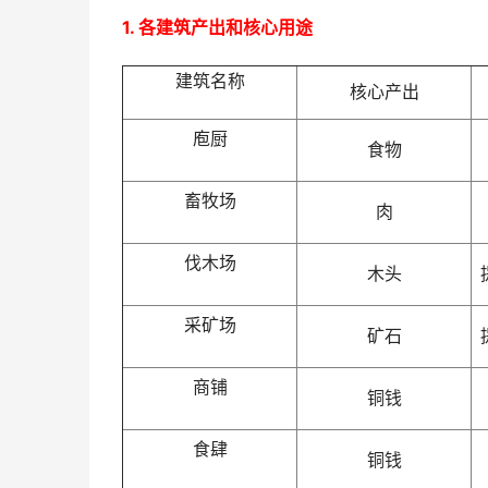
1. 各建筑产出和核心用途​
建筑名称
核心产出
庖厨
食物
畜牧场
肉
伐木场
木头
采矿场
矿石
商铺
铜钱
食肆
铜钱