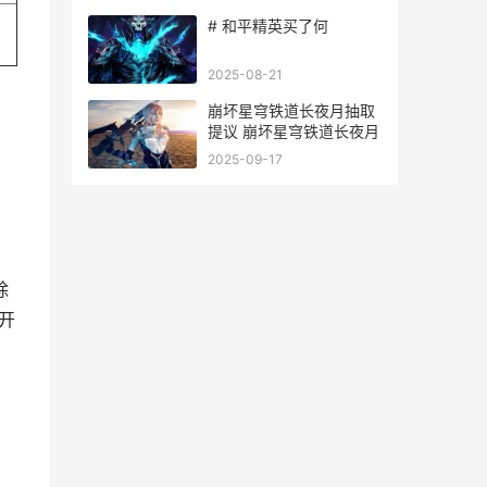
# 和平精英买了何
2025-08-21
崩坏星穹铁道长夜月抽取
提议 崩坏星穹铁道长夜月
2025-09-17
除
开