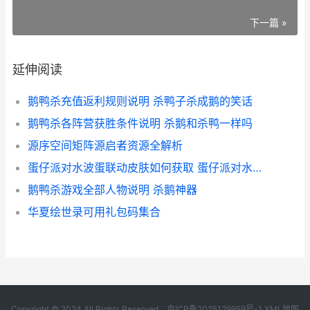
下一篇 »
延伸阅读
鹅鸭杀充值返利规则说明 杀鸭子杀成鹅的笑话
鹅鸭杀各阵营获胜条件说明 杀鹅和杀鸭一样吗
源序空间矩阵源启者资源全解析
蛋仔派对水波蛋联动皮肤如何获取 蛋仔派对水波蛋的画法
鹅鸭杀游戏全部人物说明 杀鹅神器
华夏绘世录可用礼包码集合
Copyright © 2024 All Rights Reserved.
京ICP备2025129959号-1
XML地图