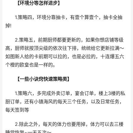
【环境分等怎样进步】
1.策略四，环境分靠抽卡，有壹个算壹个，抽卡全抽
掉!
2.策略五，前期厨师都要更新的，如果你想店铺等级
高，厨师就按顶尖级的依次往下排，统统给它更新拉满～
如图新人给的卡前期可以拉的，也是必拉的，十连爆五六
个橙的欧皇也是一样的。
【一些小诀窍快速策略类】
1.策略六，多完成外卖订单，宴会订单，楼上3楼的私
厨订单，还有小镇海风的每天三个任务，以及日常任务，
每天签到等
2.除此之外，每天的体力也要用掉，体力可以去三楼
睡觉恢复~一天五次～