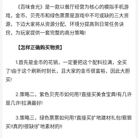
《百味食光》是一款以餐厅经营为核心的模拟手机游
戏，金币、贝壳币和绿色票票是游戏中不可或缺的三大资
源，下边大家将从资源分配、环境分提高到日常任务诀
窍，为玩家提供一套完整的高分策略!
【怎样正确购买物资】
1.首先是金币的花销，一定要把这个配料拉满，全买
了!由于这个刷新时刻长，且大家的金币很富裕，因此大胆
买!
2.策略二，紫色贝壳币如何用?直接买美食宝典!有几许
是几许!拉满最好!
3.策略三，绿色票票如何用?直接买扩地建材礼包!狠狠
买!!真的!很缺!扩地素材的!!