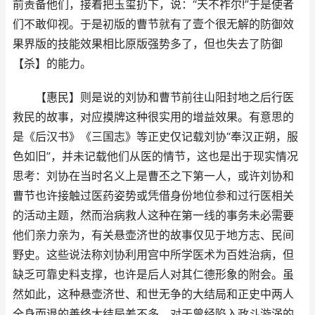
前责备他们，接着把玉玺扔下，说：“天不祚尔!”于是使者
们不敢仰视。于是初版的曹节就有了壹个很无解的防御效
果界版的技能效果相比原版强势多了，但也失去了防御
【杀】的能力。
【惠民】则是说的刘协和曹节前往山阳封地之后行医
救民的故事，对应摸牌这种很实用的增益效果。有意思的
是《后汉书》《三国志》等正史仅记载刘协“奉汉正朔，服
色如旧”，并未记载他们从医的情节，这也是出于现实情况
思考：刘协在当时名义上是曹丕之下第一人，或许刘协和
曹节也许接触过医药姿势或凭借身份地位参和过行医相关
的活动主题，然而治病救人这种在第一线的事务未必需要
他们亲力亲为，有关悬壶济世的故事仅见于地方志、民间
野史。这些说法称刘协利用宫中所学医术为百姓治病，但
缺乏可靠史料支撑，也许是后人对其仁德形象的附会。虽
然如此，这种悬壶济世、和世无争的大结局和正史中两人
全身而退的善终大结局差不多，对于曾经陷入政斗漩涡的