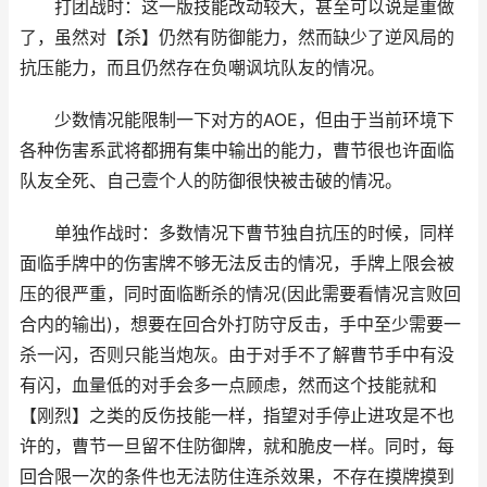
打团战时：这一版技能改动较大，甚至可以说是重做
了，虽然对【杀】仍然有防御能力，然而缺少了逆风局的
抗压能力，而且仍然存在负嘲讽坑队友的情况。
少数情况能限制一下对方的AOE，但由于当前环境下
各种伤害系武将都拥有集中输出的能力，曹节很也许面临
队友全死、自己壹个人的防御很快被击破的情况。
单独作战时：多数情况下曹节独自抗压的时候，同样
面临手牌中的伤害牌不够无法反击的情况，手牌上限会被
压的很严重，同时面临断杀的情况(因此需要看情况言败回
合内的输出)，想要在回合外打防守反击，手中至少需要一
杀一闪，否则只能当炮灰。由于对手不了解曹节手中有没
有闪，血量低的对手会多一点顾虑，然而这个技能就和
【刚烈】之类的反伤技能一样，指望对手停止进攻是不也
许的，曹节一旦留不住防御牌，就和脆皮一样。同时，每
回合限一次的条件也无法防住连杀效果，不存在摸牌摸到