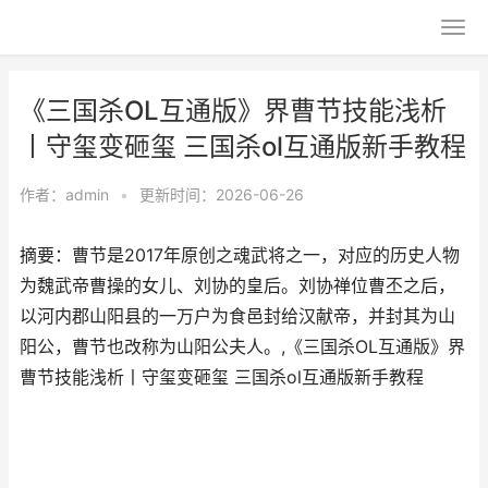
《三国杀OL互通版》界曹节技能浅析
丨守玺变砸玺 三国杀ol互通版新手教程
作者：
admin
•
更新时间：2026-06-26
摘要：曹节是2017年原创之魂武将之一，对应的历史人物
为魏武帝曹操的女儿、刘协的皇后。刘协禅位曹丕之后，
以河内郡山阳县的一万户为食邑封给汉献帝，并封其为山
阳公，曹节也改称为山阳公夫人。,《三国杀OL互通版》界
曹节技能浅析丨守玺变砸玺 三国杀ol互通版新手教程