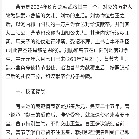
曹节是2024年原创之魂武将其中一个，对应的历史人
物为魏武帝曹操的女儿、刘协的皇后。刘协禅位曹丕之
后，以河内郡山阳县的一万户为食邑封给汉献帝，并封其
为山阳公，曹节也改称为山阳公夫人。其治内实行汉朝正
朔，用天子的礼仪进行郊祭，受诏不拜，上书言事不称臣
(因此曹丕还是够意思的)。刘协和曹节在山阳封地度过余
生，景元元年六月七日己未(260年7月2日)，曹节去世。
魏帝曹奂命使持节出使，追谥曹节为献穆皇后，按照汉朝
皇后的礼仪下葬，和汉献帝合葬于禅陵。
一、技能背景
有关她的典范情节就是掷玺斥兄：建安二十五年，曹
丕继承了魏王的爵位后，准备受禅，就派遣使者来索要玉
玺。曹节特别生气，不肯交出玉玺。曹丕多次派使者前
来，曹节了解自己留不住玉玺，就把那些使者叫到自己跟