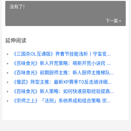
没有了！
下一篇 »
延伸阅读
《三国杀OL互通版》界曹节技能浅析丨守玺变砸玺 三国杀ol互通版新手教程
《百味食光》新人开荒策略：萌新开荒小诀窍 百食味餐饮
《百味食光》前期厨师主推：新人厨师主推梯队排行策略 百味食尚
《偃武》阵型主推：最新XP赛季T0反击骑详细解答 偃武櫜兵
《百味食光》新人策略：如何快速获取经验提高等级 百味百味
《宗师之上》「法则」系统养成和组合策略 宗师之王