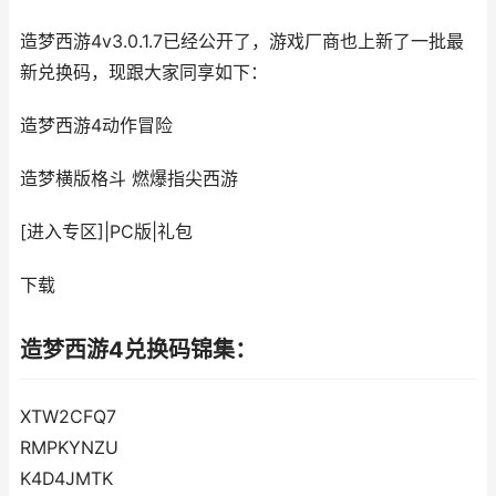
造梦西游4v3.0.1.7已经公开了，游戏厂商也上新了一批最
新兑换码，现跟大家同享如下：
造梦西游4
动作冒险
造梦横版格斗 燃爆指尖西游
[进入专区]
|
PC版
|
礼包
下载
造梦西游4兑换码锦集：
XTW2CFQ7
RMPKYNZU
K4D4JMTK