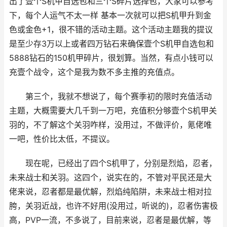
出了壹个S机甲自选包和三个S碎片选择包，大家可以参考
下，每个人运气不太一样 基本一次就可以把S机甲升到金
色或金色+1，很不错的活动主题。这个活动主题我的提议
是至少存3万以上或者四万钻石来确保壹个S机甲自选包和
5888钻石的150机甲碎片，很划算。当然，有点小钱可以
充壹个战令，这个是我为数不多主推的充值点。
第三个，我就不想说了，每个赛季初的限时充值活动
主题，大概需要大几千到一万吧，充值积分够壹个S机甲关
羽的，不了解这个关羽咋样，没用过，不做评价，氪佬唯
一吧，性价比太低，不提议。
现在呢，已经出了四个S机甲了，分别是烈焰，忍者，
未来战士和关羽。这四个，说实在的，不管对平民还是大
佬来说，忍者都是最优解，烈焰纯陷阱，未来战士相对拉
胯，关羽近战，也许不好用(没用过，听说的)，忍者伤害极
高，PVP一流，不多说了，目前来说，忍者是最优解，等