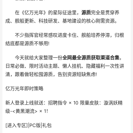
在《亿万光年》的星际征途里，
源质
完全是贯穿养
成、舰船更新、科技研发、基地建设的核心刚需资源。
不少指挥官经常感叹进度卡住、舰船培养停滞，归根
结底都是源质不够用!
今天就给大家整理一份
全网最全源质获取渠道合集
，
日常必做、限时活动主题、懒人挂机、隐藏福利一次性讲
清，跟着做轻松囤源质，告别资源短缺焦虑!
亿万光年
即时策略
新人登录上线就送：招聘指令 × 10 限量皮肤：漩涡妖精
级-<黄黑潮流> × 1！
[进入专区]
|
PC版
|
礼包