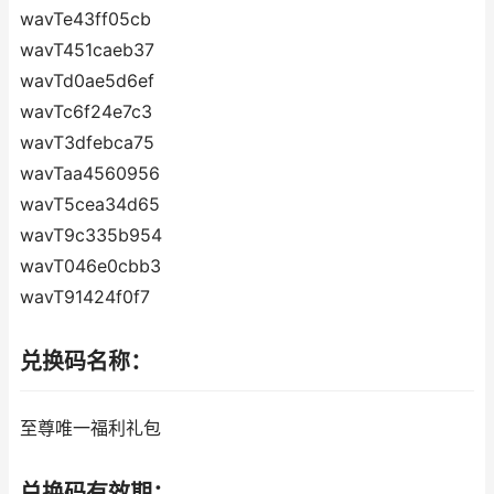
wavTe43ff05cb
wavT451caeb37
wavTd0ae5d6ef
wavTc6f24e7c3
wavT3dfebca75
wavTaa4560956
wavT5cea34d65
wavT9c335b954
wavT046e0cbb3
wavT91424f0f7
兑换码名称：
至尊唯一福利礼包
兑换码有效期：