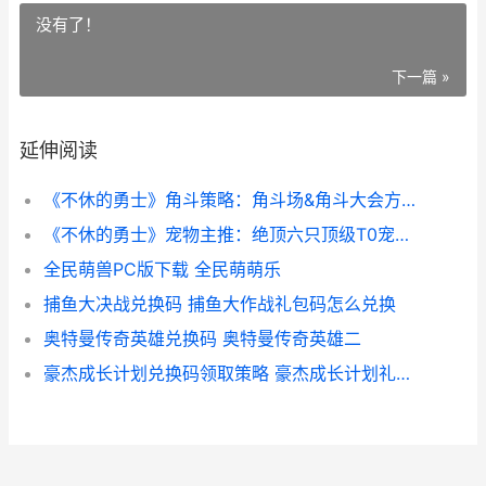
没有了！
下一篇 »
延伸阅读
《不休的勇士》角斗策略：角斗场&角斗大会方法说明 不休的音苻下载
《不休的勇士》宠物主推：绝顶六只顶级T0宠物主推 不休骑士游戏
全民萌兽PC版下载 全民萌萌乐
捕鱼大决战兑换码 捕鱼大作战礼包码怎么兑换
奥特曼传奇英雄兑换码 奥特曼传奇英雄二
豪杰成长计划兑换码领取策略 豪杰成长计划礼包码