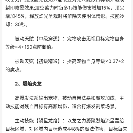
封印眩晕效果;凌空蓄力时每多1s技能伤害增加15%，顶尖
增加45%，释放炽光圣裁时将解除天使附体情形。技能冷
却：30秒。
被动天赋【中级穿透】：宠物攻击无视目标宠物自身
等级×4+150点防御值。
被动天赋【初级精通】：提高宠物自身等级×0.37+2
的魔攻。
2、爆焰炎龙
高爆发法系输出宠物，被动自带法暴和魔攻加成，主
动技能对残血目标有高额增伤，适合打爆发割菜场景。
主动技能【陨星龙焰】：以龙之力凝聚烈焰流星轰给
目标区域，对区域内目标造成448%的魔法伤害，目标每失