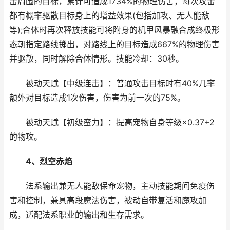
击周围的目标，累计可造成1734%的物理伤害，每次攻击
都有概率驱散目标身上的增益效果(包括加攻、无人能敌
等);合体时再次释放技能可将附身的机甲风暴融合成终极形
态朝指定路线掷出，对路线上的目标造成667%的物理伤害
并驱散，同时解除合体情形。技能冷却：30秒。
被动天赋【中级连击】：普通攻击目标时有40%几率
额外对目标造成1次伤害，伤害为前一次的75%。
被动天赋【初级蛮力】：提高宠物自身等级×0.37+2
的物攻。
4、烈空赤焰
法系输出兼无人能敌保命宠物，主动技能期间免疫伤
害和控制，兼具高段魔法伤害，被动自带复活和魔攻加
成，适配法系职业的输出和生存需求。