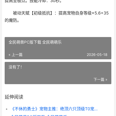
提高至极点。技能冷却：30秒。
被动天赋【初级抵抗】：提高宠物自身等级×5.6+35
的魔防。
全民萌兽PC版下载 全民萌萌乐
« 上一篇
2026-05-18
没有了！
下一篇 »
延伸阅读
《不休的勇士》宠物主推：绝顶六只顶级T0宠物主推 不休骑士游戏