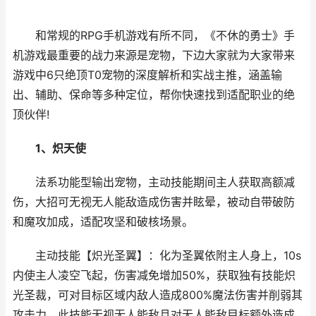
和常规的RPG手机游戏有所不同，《不休的勇士》手
机游戏最重要的战力来源是宠物，下边大家就为大家带来
游戏中6只绝顶T0宠物的深度解析和实战主推，涵盖输
出、辅助、保命等多种定位，帮你快速找到适配职业的绝
顶伙伴!
1、炽天使
法系功能型输出宠物，主动技能期间主人获取高额减
伤，大招可无视无人能敌造成伤害并眩晕，被动自带破防
和魔攻加成，适配攻坚和破核场景。
主动技能【炽光圣翼】：化为圣翼依附主人身上，10s
内使主人凌空飞起，伤害减免增加50%，获取独有技能炽
光圣裁，可对目标区域内敌人造成800%魔法伤害并削弱其
攻击力，此技能无视无人能敌且对无人能敌目标额外造成