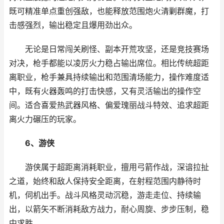
既可精准单点重创强敌，也能释放范围炮火清剿群魔，打
击感强烈，输出稳定且爆用劲出众。
无论是日常闯关刷怪、副本开荒攻坚，还是竞技赛场
对决，枪手都能以凌厉火力稳占输出席位。相比传统超距
离职业，枪手兼具持续输出和范围清场能力，操作难度适
中，既有火器轰鸣的打击快感，又有灵活输出的操作空
间。适合喜爱热武器风格、偏爱瑰丽战斗特效、追求超距
离火力碾压的玩家。
6、游侠
游侠属于超距离消耗职业，擅用弓箭作战，深谙拉扯
之道，始终和敌人保持安全距离，在射程范围内静待时
机，伺机出手。战斗风格灵动沉稳，游走走位、持续输
出，以箭矢不断消耗敌方战力，耐心周旋、步步压制，稳
中求胜。