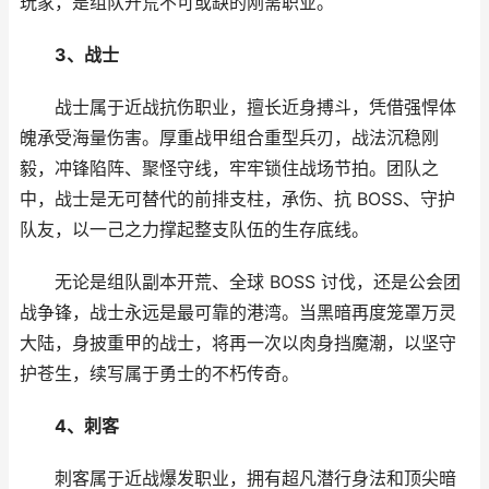
玩家，是组队开荒不可或缺的刚需职业。
3、战士
战士属于近战抗伤职业，擅长近身搏斗，凭借强悍体
魄承受海量伤害。厚重战甲组合重型兵刃，战法沉稳刚
毅，冲锋陷阵、聚怪守线，牢牢锁住战场节拍。团队之
中，战士是无可替代的前排支柱，承伤、抗 BOSS、守护
队友，以一己之力撑起整支队伍的生存底线。
无论是组队副本开荒、全球 BOSS 讨伐，还是公会团
战争锋，战士永远是最可靠的港湾。当黑暗再度笼罩万灵
大陆，身披重甲的战士，将再一次以肉身挡魔潮，以坚守
护苍生，续写属于勇士的不朽传奇。
4、刺客
刺客属于近战爆发职业，拥有超凡潜行身法和顶尖暗