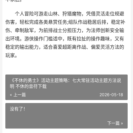
个人冒险可游走山林、狩猎魔物，凭借灵活走位规避
伤害，轻松完成各类悬赏任务;组队作战稳居后排，稳定补
伤、牵制敌军，为前排战士分担压力，为法师创新安全输
出环境。游侠操作门槛适中，既有拉扯的操作趣味，又有
稳定的输出能力，适合喜爱超距离作战、偏爱灵活方法的
玩家。
《不休的勇士》活动主题策略：七大常驻活动主题方法说
明 不休的音苻下载
« 上一篇
2026-05-18
没有了！
下一篇 »