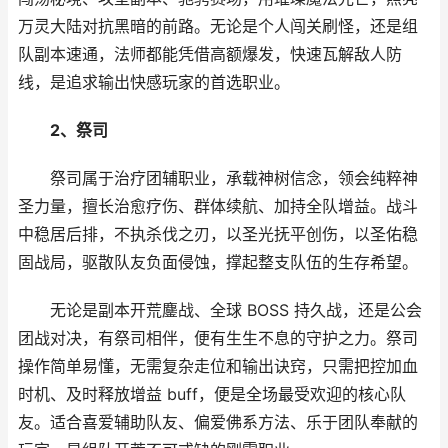
万灵大陆对抗黑暗的前路。无论是个人闯关刷怪，还是组
队副本速通，法师都能凭借高额爆发，快速瓦解敌人防
线，是追求输出快感玩家的首选职业。
2、祭司
祭司属于治疗团辅职业，承载神树信念，领会纯粹神
圣力量，擅长治愈疗伤、群体续航、加持全队增益。战斗
中稳居后排，不执杀伐之刃，以圣光抚平创伤，以圣佑稳
固战局，驱散队友负面侵蚀，撑起整支队伍的生存希望。
无论是副本开荒鏖战、全球 BOSS 持久战，还是公会
团战对决，有祭司相伴，便有生生不息的守护之力。祭司
操作简单易懂，无需复杂走位和输出诀窍，只需把控加血
时机、及时释放增益 buff，便是全场最受欢迎的核心队
友。适合喜爱辅助队友、偏爱佛系方法、乐于团队奉献的