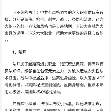
《不休的勇士》中共有风格迥异的六大职业供玩家选
择，分别是游侠、枪手、刺客、战士、祭司和法师，这六
大职业的战斗方法和风格也是天差地别，下边大家就为大
家具体说明一下这六大职业，帮助大家更好的选择心仪职
业!
1、法师
法师属于超距离爆发职业，饱览魔法典籍，拥有渊博
魔法知识，能够自在驱使元素之力，对敌人造成毁灭性法
术打击。战斗中稳居后排，远离近身凶险，以大范围 AOE
清剿群怪，以高阶秘法重创强敌。虽肉身孱弱，但法术爆
用劲极强，是团队核心输出担当。
在冒险征程里，法师以法杖引元素，以秘法破阴谋，
闯荡秘境、攻坚副本、驰骋赛场，用璀璨魔法光芒，照亮