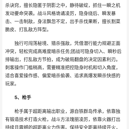
杀诀窍，擅长隐匿于阴影之中，静待破绽，抓住一瞬之机
发动要命突袭。战斗风格诡谲凌厉，隐身绕后、瞬发暴
击、一击制敌，身法飘忽不定，出手杀伐果断，擅长割菜
脆皮、打乱敌方阵型。
独行可闯荡秘境、猎杀强敌，凭借潜行能力规避正面
冲突，轻松完成高难度暗杀任务;团战可隐身切入、瞬秒后
排输出，打乱敌方节拍，成为破局翻盘的决定因素利刃。
刺客操作门槛稍高，需要精准把控隐身时机和切入角度，
适合喜爱操作感、偏爱暗杀偷袭、追求高爆发瞬杀快感的
玩家。
5、枪手
枪手属于超距离输出职业，源自铁群岛传承，依靠独
有锻造技术打造火枪，战斗方法瑰丽凌厉，依靠火器打出
持续且震撼的超距离火力伤害。保持安全距离持续开火，