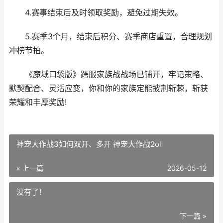
4.赛事结束后及时领取奖励，避免过期失效。
5.赛季3个月，结束后积分、赛季商店重置，合理规划
冲榜节拍。
《魔域口袋版》跨服家族战战场已铺开，牢记策略、
默契配合、灵活应变，你和你的家族定能披荆斩棘，斩获
荣耀和丰厚奖励!
神宠大作战3如何双开、多开 神宠大作战2ol
« 上一篇
2026-05-12
没有了！
下一篇 »