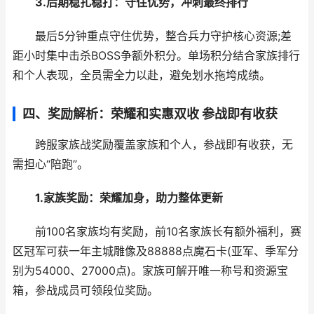
3.后期稳扎稳打：守住优势，冲刺最终排行
最后5分钟重点守住优势，整合兵力守护核心资源;差
距小时集中击杀BOSS争额外积分。单场积分结合家族排行
和个人表现，全员需全力以赴，避免划水拖垮成绩。
四、奖励解析：荣耀和实惠双收 参战即有收获
跨服家族战奖励覆盖家族和个人，参战即有收获，无
需担心“陪跑”。
1.家族奖励：荣耀加身，助力整体更新
前100名家族均有奖励，前10名家族长有额外福利，赛
区冠军可获一年主城雕像及88888点魔石卡(亚军、季军分
别为54000、27000点)。家族可解开唯一称号和资源宝
箱，参战成员可领段位奖励。