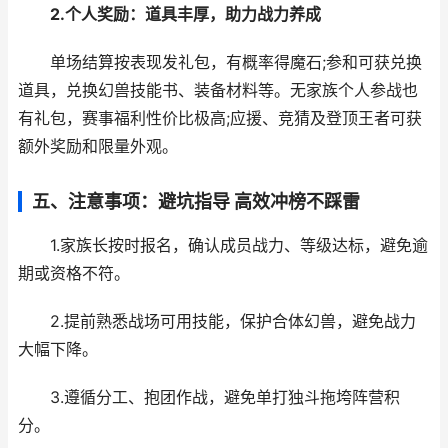
2.个人奖励：道具丰厚，助力战力养成
单场结算按表现发礼包，有概率得魔石;参和可获兑换
道具，兑换幻兽技能书、装备材料等。无家族个人参战也
有礼包，赛事福利性价比极高;应援、竞猜及登顶王者可获
额外奖励和限量外观。
五、注意事项：避坑指导 高效冲榜不踩雷
1.家族长按时报名，确认成员战力、等级达标，避免逾
期或资格不符。
2.提前熟悉战场可用技能，保护合体幻兽，避免战力
大幅下降。
3.遵循分工、抱团作战，避免单打独斗拖垮阵营积
分。