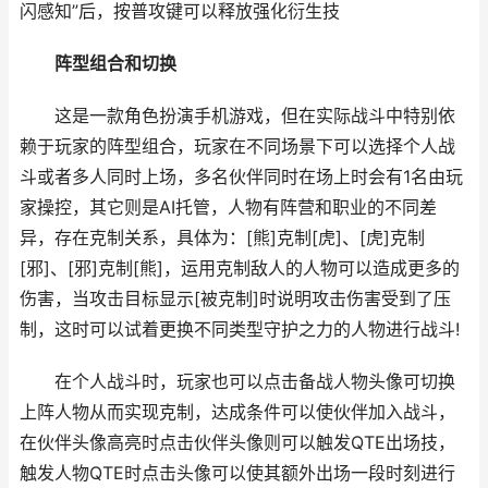
闪感知”后，按普攻键可以释放强化衍生技
阵型组合和切换
这是一款角色扮演手机游戏，但在实际战斗中特别依
赖于玩家的阵型组合，玩家在不同场景下可以选择个人战
斗或者多人同时上场，多名伙伴同时在场上时会有1名由玩
家操控，其它则是AI托管，人物有阵营和职业的不同差
异，存在克制关系，具体为：[熊]克制[虎]、[虎]克制
[邪]、[邪]克制[熊]，运用克制敌人的人物可以造成更多的
伤害，当攻击目标显示[被克制]时说明攻击伤害受到了压
制，这时可以试着更换不同类型守护之力的人物进行战斗!
在个人战斗时，玩家也可以点击备战人物头像可切换
上阵人物从而实现克制，达成条件可以使伙伴加入战斗，
在伙伴头像高亮时点击伙伴头像则可以触发QTE出场技，
触发人物QTE时点击头像可以使其额外出场一段时刻进行