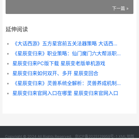
下一篇 »
延伸阅读
《大话西游》五方星宫前五关法器策略 大话西游五行修炼有什么用处
《星辰变归来》职业策略：仙门魔门六大帮派职业详细解答 星辰变1
星辰变归来PC版下载 星辰变老版单机游戏
星辰变归来如何双开、多开 星辰变回合
《星辰变归来》灵兽系统全解析：灵兽养成机制&诀窍详细解答 “星辰变”
星辰变归来官网入口在哪里 星辰变归来官网入口
Copyright © 2024 All Rights Reserved.
京ICP备2025129959号-1
XML地图