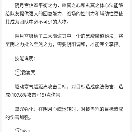
阴月宫信奉平衡之力，幽冥之心和玄冥之体心法能够
给队友提供强大的回复能力，战场的控制力和辅助性更使
其成为团队中必不可少的人物。
阴月宫吸纳了三大魔道其中一个的黑魔魔道秘法，将
至阴之力揉入至煞之力，需要阴阳调和，才能完全掌控。
技能说明：
①霜凌咒
驱动寒气超距离攻击目标，对目标造成魔法伤害，造
成(107.8%攻击+15)点伤害!
蛊咒强化：在阴月心魄运转时，对被蛊咒的目标造成
的伤害加强。
②冰刃