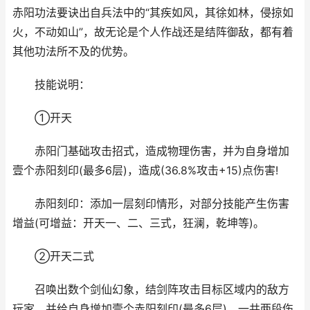
赤阳功法要诀出自兵法中的“其疾如风，其徐如林，侵掠如
火，不动如山”，故无论是个人作战还是结阵御敌，都有着
其他功法所不及的优势。
技能说明：
①开天
赤阳门基础攻击招式，造成物理伤害，并为自身增加
壹个赤阳刻印(最多6层)，造成(36.8%攻击+15)点伤害!
赤阳刻印：添加一层刻印情形，对部分技能产生伤害
增益(可增益：开天一、二、三式，狂澜，乾坤等)。
②开天二式
召唤出数个剑仙幻象，结剑阵攻击目标区域内的敌方
玩家，并给自身增加壹个赤阳刻印(最多6层)。一共两段伤