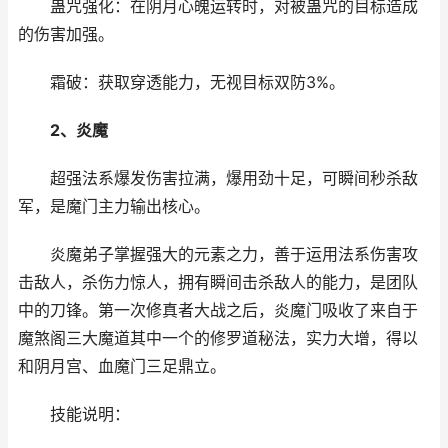
蛊咒强化：在阴月心魄运转时，对被蛊咒的目标造成
的伤害加强。
霜破：获取穿透能力，无视目标双防3%。
2、炎魔
超强法系爆发伤害拉满，爆用劲十足，可瞬间秒杀敌
军，是魔门主力输出核心。
炎魔弟子掌握强大的元素之力，善于运用法系伤害攻
击敌人，杀伤力惊人，拥有瞬间击杀敌人的能力，是团队
中的刀锋。第一次修真者大战之后，炎魔门吸收了来自于
魔煞阁三大魔道其中一个的修罗道秘法，实力大增，得以
和阴月宫、血魔门三足鼎立。
技能说明：