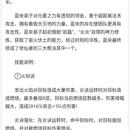
军。
蓝央弟子对元素之力有透彻的领会，善于超距离法术
攻击，拥有着毁天灭地的力量，蓝央的存在使团队更具有
攻击性。蓝央弟子起初借助“岩磊”、“炎炎”双塔的神力修
炼，获取了驱火伏土的能力，经过时刻的淬炼，蓝央最终
修成了修仙者的三大帮派其中一个。
技能说明：
①火狱诀
发出火焰对目标造成大量伤害，炎诀运转时对目标造
成燃烧，最多叠加6层，目标当前燃烧层数越多，伤害增幅
越大，造成(91.6%攻击+15)点伤害!
炎诀强化：在炎诀运转时，命中目标时，对目标施加
燃烧，并对被燃烧目标伤害增益。