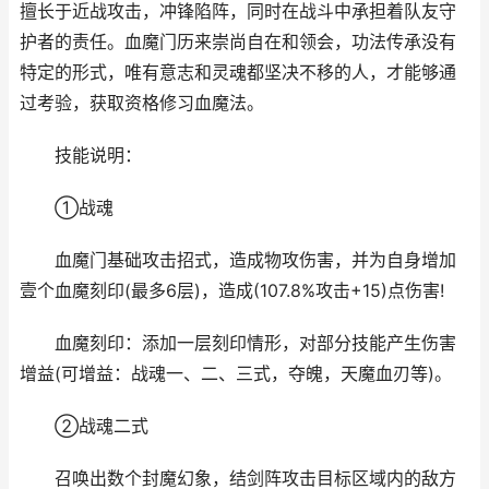
擅长于近战攻击，冲锋陷阵，同时在战斗中承担着队友守
护者的责任。血魔门历来崇尚自在和领会，功法传承没有
特定的形式，唯有意志和灵魂都坚决不移的人，才能够通
过考验，获取资格修习血魔法。
技能说明：
①战魂
血魔门基础攻击招式，造成物攻伤害，并为自身增加
壹个血魔刻印(最多6层)，造成(107.8%攻击+15)点伤害!
血魔刻印：添加一层刻印情形，对部分技能产生伤害
增益(可增益：战魂一、二、三式，夺魄，天魔血刃等)。
②战魂二式
召唤出数个封魔幻象，结剑阵攻击目标区域内的敌方