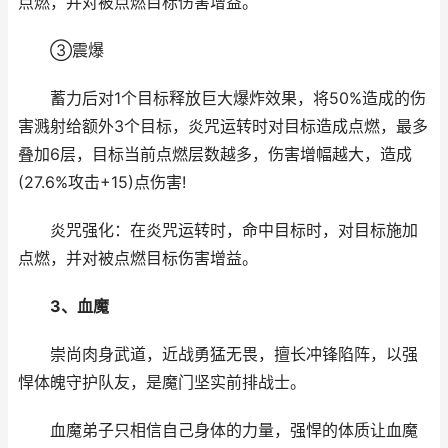
点燃，并对被点燃目标伤害增益。
③震爆
蓄力后对1个目标释放巨大爆炸效果，将50%造成的伤
害溅射给额外3个目标，炎咒运转时对目标造成点燃，最多
叠加6层，目标当前点燃层数越多，伤害增幅越大，造成
(27.6%攻击+15)点伤害!
炎咒强化：在炎咒运转时，命中目标时，对目标施加
点燃，并对被点燃目标伤害增益。
3、血魔
崇尚肉身武道，近战勇猛无畏，擅长冲锋陷阵，以强
悍体魄守护队友，是魔门坚实前排战士。
血魔弟子只相信自己身体的力量，强悍的体质让血魔