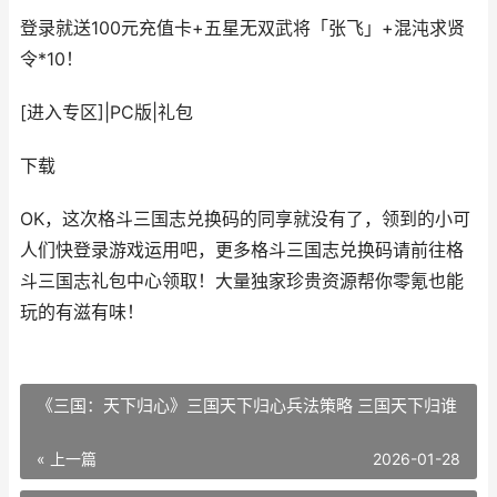
登录就送100元充值卡+五星无双武将「张飞」+混沌求贤
令*10！
[进入专区]
|
PC版
|
礼包
下载
OK，这次格斗三国志兑换码的同享就没有了，领到的小可
人们快登录游戏运用吧，更多格斗三国志兑换码请前往格
斗三国志礼包中心领取！大量独家珍贵资源帮你零氪也能
玩的有滋有味！
《三国：天下归心》三国天下归心兵法策略 三国天下归谁
« 上一篇
2026-01-28