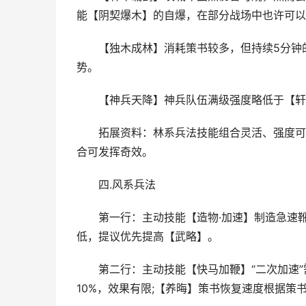
能【阴契爆木】的自爆，在部分战场中也许可以
【独木成林】消耗策书较多，但持续5分钟的
势。
【神兵天降】神兵队伍满级强度略低于【轩
拓展资料：林系兵法技能组合灵活、强度可观
合可发挥奇效。
四.风系兵法
第一行：主动技能【造物·加速】制造急速靴。
低，提议优先提高【武略】。
第二行：主动技能【快马加鞭】“二次加速”需
10%，效果有限;【养晦】策书恢复速度根据策