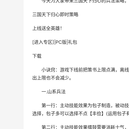
今天为大家带来三国天下归心的兵法策略，
三国天下归心
即时策略
上线送全英雄！
[进入专区]
|
PC版
|
礼包
下载
小诀窍：游戏下线前把策书上限点满，离线后
出上限也不会减少。
一.山系兵法
第一行：主动技能效果为包子制造，被动技能
选择，包子多可以选择不点【丰俭】(运用包子
第二行：主动技能效果擂鼓需要消耗士气，效