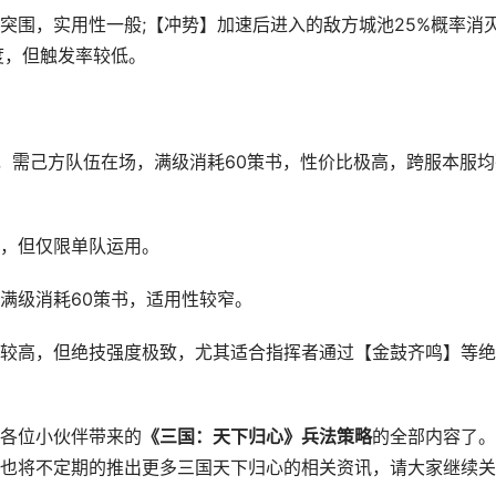
围，实用性一般;【冲势】加速后进入的敌方城池25%概率消
度，但触发率较低。
需己方队伍在场，满级消耗60策书，性价比极高，跨服本服均
，但仅限单队运用。
级消耗60策书，适用性较窄。
高，但绝技强度极致，尤其适合指挥者通过【金鼓齐鸣】等绝
各位小伙伴带来的
《三国：天下归心》兵法策略
的全部内容了。
也将不定期的推出更多三国天下归心的相关资讯，请大家继续关