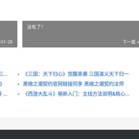
没有了！
-01-28
下一篇 
《三国：天下归心》三国天下归心兵法策略 三国天下归谁
《三国：天下归心》觉醒来袭 三国演义天下归一
约》
黑暗之潮契约官网链接同享 黑暗之潮契约法师
《西游大乱斗》新人策略：基础方法操作指导 西游大乱斗笔趣阁
《西游大乱斗》萌新入门：主线方法说明&核心机制详细解答 西游大乱斗盐选专栏