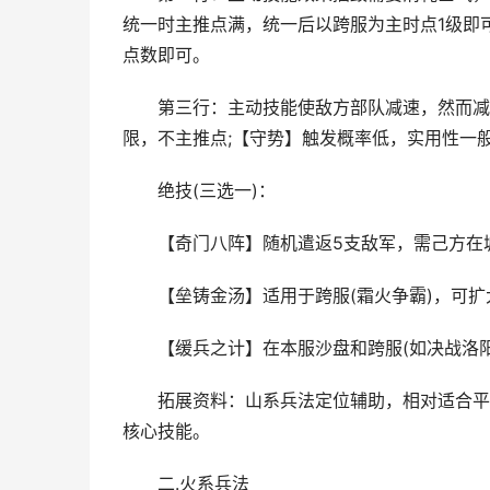
统一时主推点满，统一后以跨服为主时点1级即
点数即可。
第三行：主动技能使敌方部队减速，然而减速
限，不主推点;【守势】触发概率低，实用性一
绝技(三选一)：
【奇门八阵】随机遣返5支敌军，需己方在城
【垒铸金汤】适用于跨服(霜火争霸)，可扩大
【缓兵之计】在本服沙盘和跨服(如决战洛阳
拓展资料：山系兵法定位辅助，相对适合平民
核心技能。
二.火系兵法