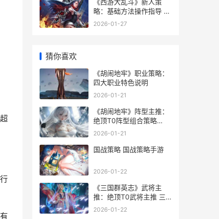
《西游大乱斗》新人策
略：基础方法操作指导 西
游大乱斗笔趣阁
2026-01-27
猜你喜欢
《胡闹地牢》职业策略：
四大职业特色说明
2026-01-21
《胡闹地牢》阵型主推：
超
绝顶T0阵型组合策略
《胡闹地牢》阵容搭配
2026-01-21
国战策略 国战策略手游
2026-01-22
行
《三国群英志》武将主
推：绝顶T0武将主推 三
国群英志手游正式版
2026-01-22
有