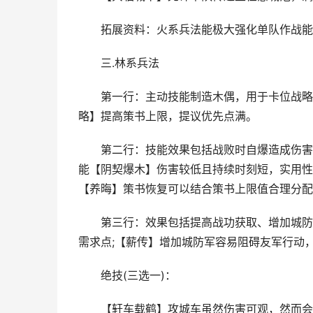
拓展资料：火系兵法能极大强化单队作战能力
三.林系兵法
第一行：主动技能制造木偶，用于卡位战略，
略】提高策书上限，提议优先点满。
第二行：技能效果包括战败时自爆造成伤害、
能【阴契爆木】伤害较低且持续时刻短，实用性
【养晦】策书恢复可以结合策书上限值合理分配
第三行：效果包括提高战功获取、增加城防军
需求点;【薪传】增加城防军容易阻碍友军行动
绝技(三选一)：
【轩车载鹤】攻城车虽然伤害可观，然而会自