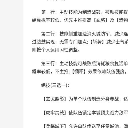
第一行：主动技能为制造战鼓，被动技能提供
结算概率较低，优先主推提高【武略】及【造物
第二行：技能侧重加速消灭城防军、减少连斩
过战鼓实现，无需专门加点;【斩势】减少士气
则按个人运用习性调整。
第三行：主动技能可战败后消耗粮食复活单个
概率较低，不主推;【恫吓】效果依赖队伍强度
绝技(三选一)：
【玄戈照影】为单个队伍制造分身参战，适
【虎牢焚戟】使队伍锁定本城顶尖战力敌军
【兵临城下】允许单队传送至任意城池，满