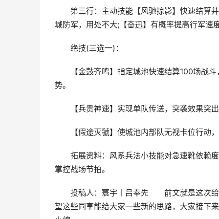
第三行：主动技能【风驰掠影】快速结算并突
城防军，用处不大;【奋迅】有概率提高行军速
绝技(三选一)：
【金鼓齐鸣】指定城池快速结算100场战斗，
势。
【兵贵神速】实现单队传送，突袭效果突出
【假途灭虢】使城池内部队无视卡位行动，满
拓展资料：风系兵法小技能对急速靴依赖度较
掌控战场节拍。
投稿人：寰宇丨吕奉先 前文就是这次给
望这些同享能给大家一些新的思路，大家接下来