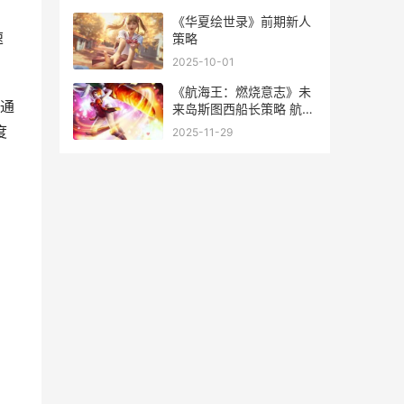
频
​​《华夏绘世录》前期新人
速
策略​​
2025-10-01
《航海王：燃烧意志》未
通
来岛斯图西船长策略 航海
王燃烧意志航线模拟战40
度
2025-11-29
关
】