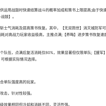
运用战鼓时快速结算战斗的概率加成和策书上限提高;由于快
·战鼓】。
士气消耗及提高策书恢复。其中，【无双戮世】消灭城防军可
消耗对高战力玩家收益极高，主推点满;【养晦】进步策书恢复速
队伍，点满后复活消耗仅80%，效果显著但仅限单队;【援军
，可根据实际情况选择。
合单队强度高的玩家。
攻击，针对性较强。
级效果相同但冷却和消耗不同，灵活性强。