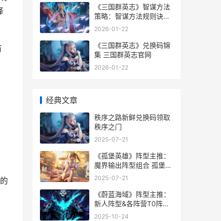
《三国群英志》智谋方法
择
策略：智谋方法规则诀窍
详细解答 三国群英志是什
2026-01-22
么样的游戏
《三国群英志》兑换码锦
有
集 三国群英志官网
2026-01-22
经典文章
秩序之路新鲜兑换码领取
秩序之门
2025-07-21
《孤堡英雄》阵型主推：
魔界输出阵型组合 孤堡惊
情介绍
2025-07-21
的
《蔚蓝海域》阵型主推：
新人阵型&各阵营T0阵型
组合主推 蔚蓝海湾游戏视
2025-10-24