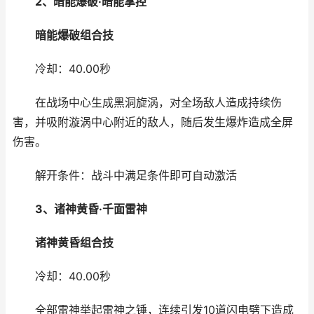
2、暗能爆破·
暗能掌控
暗能爆破
组合技
冷却：40.00秒
在战场中心生成黑洞旋涡，对全场敌人造成持续伤
害，并吸附漩涡中心附近的敌人，随后发生爆炸造成全屏
伤害。
解开条件：战斗中满足条件即可自动激活
3、诸神黄昏·
千面雷神
诸神黄昏
组合技
冷却：40.00秒
全部雷神举起雷神之锤，连续引发10道闪电劈下造成