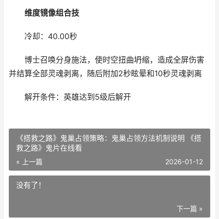
维度镜像
组合技
冷却：40.00秒
博士召唤分身施法，使时空扭曲坍缩，造成全屏伤害
并结算全部灵魂剥离，随后附加2秒眩晕和10秒灵魂剥离
​​​​​​​解开条件：英雄达到5级后解开
《搭救之路》鬼巢占领策略：鬼巢占领方法机制说明 《搭
救之路》鬼片在线看
« 上一篇
2026-01-12
没有了！
下一篇 »