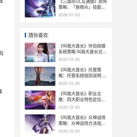
连
《三国杀OL互通版》武将
策略：「族杨众」技能定
位详细解答 三国杀ol互通
2026-01-02
版氪金吗
猜你喜欢
《叫我大酋长》伴侣结婚
系统策略 叫我大酋长兑换
兵
码
2025-12-30
《叫我大酋长》托管策
略：托管系统规则说明 叫
我大酋长破解版
2025-12-30
炎
《叫我大酋长》职业主
推：四大职业特色定位说
明 叫我大酋长2025兑换
2025-12-30
码
《叫我大酋长》众神战场
策略：众神战场方法规则
详细解答 叫我大芃
2025-12-30