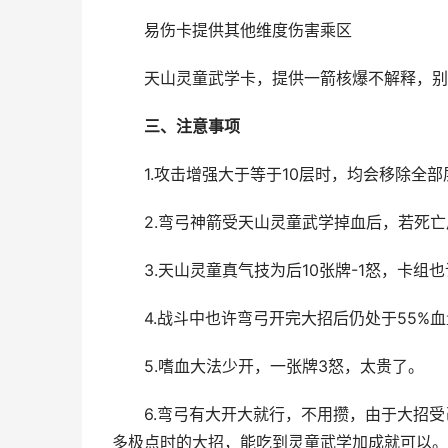
易伤卡提供其他维度伤害乘区
天山灵童武学卡，提供一箭核爆不解释，别
三、注意事项
1.攻击增强大于等于10层时，均会移除全部
2.弯弓神箭受天山灵童武学掉血后，若死亡后复
3.天山灵童真气技为后10张牌-1怒，卡组
4.战斗中也许弯弓开完大招后仍处于55%血
5.嗜血大法少开，一张牌3怒，太贵了。
6.弯弓有大开大就行，不用攒，由于大招受
多极点时的大招，能吃到灵童武学加成就可以。