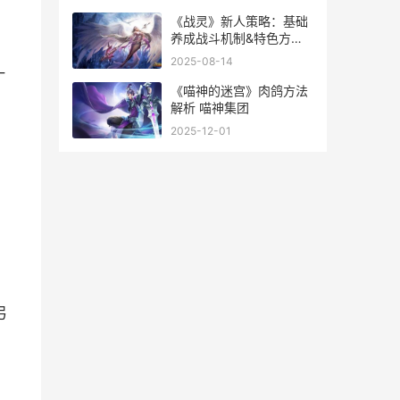
《战灵》新人策略：基础
养成战斗机制&特色方法
说明 战灵手游
2025-08-14
一
《喵神的迷宫》肉鸽方法
解析 喵神集团
2025-12-01
弓