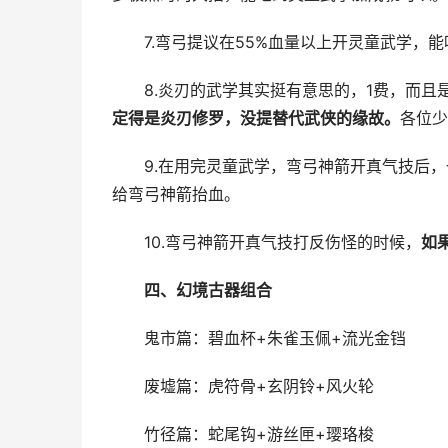
7.弯弓提议在55%血量以上开灵童武学，能
8.炎刃的武学其实挺有意思的，1费，而且
定得是炎刃修罗，没提替代武侠的缘故。
各位少
9.在用完灵童武学，弯弓神箭开真气技后，一
给弯弓神箭抬血。
10.弯弓神箭开真气技打反伤怪的时候，
如
四、幻境古器组合
鬼市篇：碧血杯+朱雀玉佩+流光金铛
废墟篇：虎符骨+玄阴铃+风火轮
竹径篇：蛇尾钩+游丝匣+璎珞梭