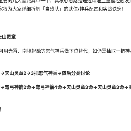
要的几大流派其中一个，其核心思路是通过精准血量操控触发
大家将为大家详细拆解「自残队」的武侠/神兵配置和实战诀窍!
天山灵童
足可用赤霄、南境祝融等怒气神兵做下位替代，如仍需抽取一把神
0→天山灵童2→3把怒气神兵→随后分类讨论
→弯弓神箭2命→弯弓神箭4命→天山灵童3命→天山灵童3命→
星