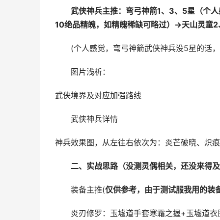
武侠神兵主推：
弯弓神箭1、3、5星（个
10绝品精魄，如精魄稀缺可略过）→天山灵童2
(个人感觉，弯弓神箭武侠神兵没5星的话，
图片浅析：
武侠境界及对应加强路线
武侠神兵详情
神兵效果图，从左往右依次为：炎芒破晓、炽痕
二、实战思路（没测灵偶相关，还没来得及
装备主推(
仅供参考，由于测试服我用的装
炎刃修罗：玉墟道手套寒霜之握+玉墟道衣服