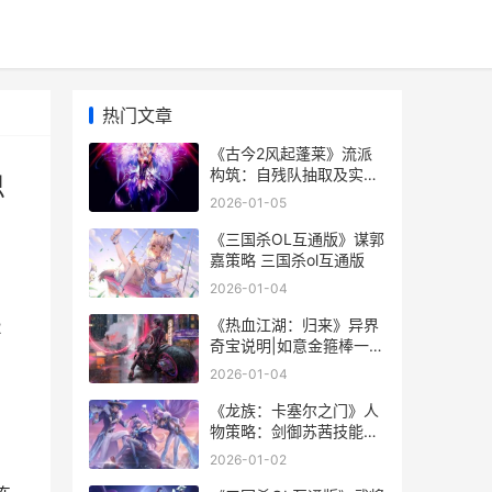
热门文章
《古今2风起蓬莱》流派
构筑：自残队抽取及实战
思
思路说明 古今风什么意思
2026-01-05
《三国杀OL互通版》谋郭
嘉策略 三国杀ol互通版
2026-01-04
《热血江湖：归来》异界
2
奇宝说明|如意金箍棒一棒
镇诸天 热血江湖归来手游
2026-01-04
官方正版
《龙族：卡塞尔之门》人
物策略：剑御苏茜技能解
析策略 龙族卡塞尔之门兑
2026-01-02
换码