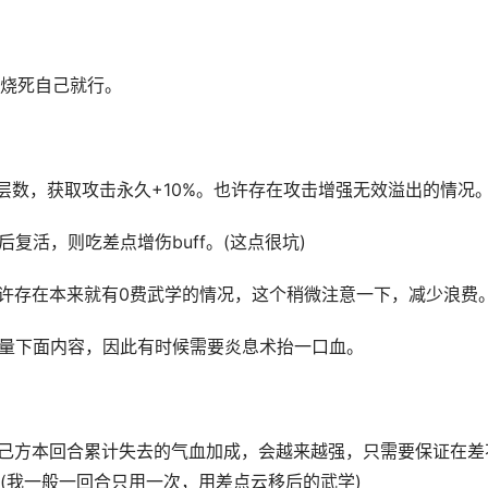
烧死自己就行。
层数，获取攻击永久+10%。也许存在攻击增强无效溢出的情况
活，则吃差点增伤buff。(这点很坑)
也许存在本来就有0费武学的情况，这个稍微注意一下，减少浪费
量下面内容，因此有时候需要炎息术抬一口血。
己方本回合累计失去的气血加成，会越来越强，只需要保证在差
(我一般一回合只用一次，用差点云移后的武学)