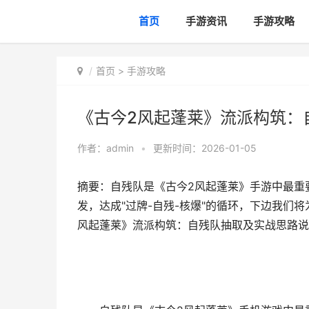
首页
手游资讯
手游攻略
首页
>
手游攻略
《古今2风起蓬莱》流派构筑：
作者：
admin
•
更新时间：2026-01-05
摘要：自残队是《古今2风起蓬莱》手游中最重
发，达成"过牌-自残-核爆"的循环，下边我们将
风起蓬莱》流派构筑：自残队抽取及实战思路说