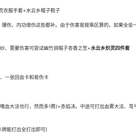
衣服手套+水云乡帽子鞋子
爆伤、内功增伤这些都补。由于伤害是按乘区算的，如果全垒
、需要伤害可尝试幽竹涧帽子杏香之笠+
水云乡炽灵四件套
、一张回血卡和易伤卡
嗜血大法也行，然而多1费)+赤焰决。中途可打出血雾大法、弯
牌能打出全打出即可)