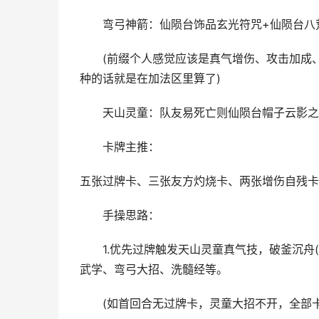
弯弓神箭：仙陨台饰品玄光符咒+仙陨台八荒
(前缀个人感觉应该是真气增伤、攻击加成、
种的话就是在加法区里算了)
天山灵童：队友易死亡则仙陨台帽子云影之纱
卡牌主推：
五张过牌卡、三张友方灼烧卡、两张增伤自残卡
手操思路：
1.优先过牌触发天山灵童真气技，破釜沉舟(
武学、弯弓大招、洗髓经等。
(如首回合无过牌卡，灵童大招不开，全部卡