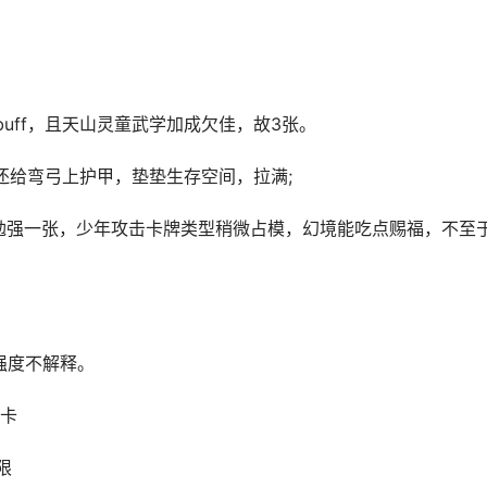
ff，且天山灵童武学加成欠佳，故3张。
还给弯弓上护甲，垫垫生存空间，拉满;
，勉强一张，少年攻击卡牌类型稍微占模，幻境能吃点赐福，不至
强度不解释。
f卡
限