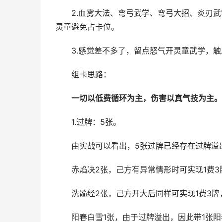
2.血雾大法、弯弓武学、弯弓大招、炎刃武
灵童避免占卡位。
3.感觉差不多了，留点怒气开灵童武学，触
组卡思路：
一切以低费循环为主，伤害以真气技为主。
1.过牌：5张。
由实战可以看出，5张过牌已经存在过牌溢出
赤焰决2张，己方有异常情形时可实现1费3牌
洗髓经2张，己方开大后同样可实现1费3牌，
阳春白雪1张，由于过牌溢出，因此带1张阳春