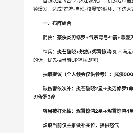
自残队是《古今2风起蓬莱》手机游戏中最重
锁爆发，达成"过牌-自残-核爆"的循环，下边
一、布阵组合
武侠：
豪侠炎刃修罗+气宗弯弓神箭+悬壶
神兵：
炎芒破晓+炽痕+烬霄惊鸿
(如不满
的话，优先抽当前UP神兵即可)
抽取提议（个人领会仅供参考）：武侠00
缺伤害依次补：炎芒破晓2星→炎刃修罗1命
刃修罗3命
容易被打死抽：烬霄惊鸿2星→烬霄惊鸿4
炽痕当前仅主推做补充位，提供怒气