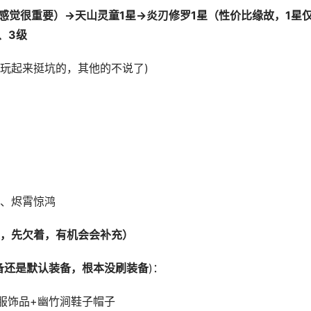
人感觉很重要）
→天山灵童1星→炎刃修罗1星（性价比缘故，1星
、3级
玩起来挺坑的，其他的不说了)
、烬霄惊鸿
，先欠着，有机会会补充
）
备还是默认装备，根本没刷装备
)：
饰品+幽竹涧鞋子帽子