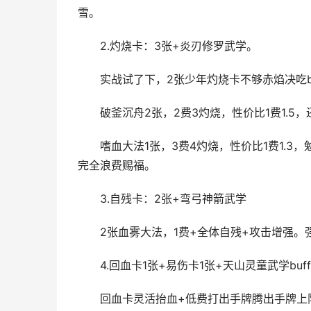
雪。
2.灼烧卡：3张+炎刃修罗武学。
实战试了下，2张少年灼烧卡不够赤焰决吃bu
破釜沉舟2张，2费3灼烧，性价比1费1.5，
嗜血大法1张，3费4灼烧，性价比1费1.3
完全浪费赐福。
3.自残卡：2张+弯弓神箭武学
2张血雾大法，1费+全体自残+攻击增强。
4.回血卡1张+易伤卡1张+天山灵童武学buf
回血卡灵活抬血+低费打出手牌腾出手牌上