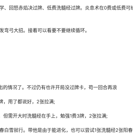
学、回怒赤焰决过牌、低费洗髓经过牌。炎息术在0费或低费可
发弯弓大招。接着可以看要不要继续循环。
的情况了。不过仍有也许开局没过牌卡，苟一回合再浪
，用了都说好，2张拉满;
但需开大时洗髓经在手上，勉强1费3牌，2张拉满;
白雪就行。带他是由于能进化，也可以尝试1张洗髓经2张阳春