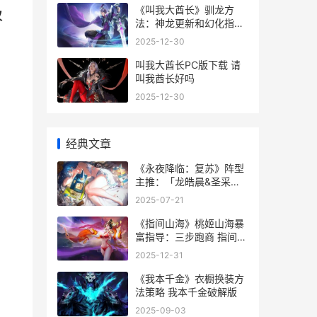
《叫我大酋长》驯龙方
仅
法：神龙更新和幻化指导
请叫我酋长大人
2025-12-30
叫我大酋长PC版下载 请
叫我酋长好吗
2025-12-30
经典文章
《永夜降临：复苏》阵型
主推：「龙皓晨&圣采
儿」阵型组合策略 永夜降
2025-07-21
临复苏圣采儿怎么获得
《指间山海》桃姬山海暴
富指导：三步跑商 指间桃
子为什么绝交
2025-12-31
《我本千金》衣橱换装方
法策略 我本千金破解版
2025-09-03