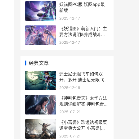
妖错图PC版 妖图app最
新版
2025-12-17
《妖错图》萌新入门：主
要方法说明&养成战斗机
制详细解答 妖图v1.3
2025-12-17
经典文章
迪士尼无限飞车如何双
开、多开 迪士尼无限飞车
破解版 无法登陆
2025-12-19
《神判包青天》太学方法
规则详细解答 神判包青天
手游
2025-07-21
《小富婆》珍馐馆初级菜
谱宝典大公开 小富婆[穿
书]
2025-07-21