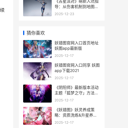
《吉星派对》萌新入坑指
导：从伤害机制到地图通
续
关全解析 吉星演唱的节目
2025-12-23
猜你喜欢
妖错图官网入口首页地址
妖图app最新版
2025-12-17
妖错图官网入口同享 妖图
app下载2021
2025-12-17
《阴阳师》最新版本活动
主题「狐梦之守」方法详
细解答 阴阳师最新资讯
2025-12-17
《妖错图》妖灵养成策
略：资质洗练&升星养成
详细解答 妖图app最新版
2025-12-17