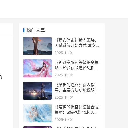
热门文章
《建安外史》新人策略：
天赋系统开始方式 建安历
史
2025-11-01
《神迹觉醒》等级提高策
略：经验获取途径&加成
方式盘点 手游神迹
2025-11-01
的
《喵神的迷宫》新人指
导：主要方法功能说明 喵
神的迷宫破解版
2025-11-01
《喵神的迷宫》装备合成
策略：S级橙装合成规则
全解析 喵神的游戏
2025-11-01