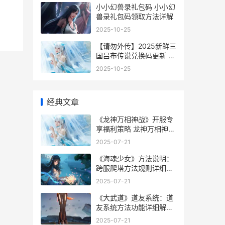
小小幻兽录礼包码 小小幻
兽录礼包码领取方法详解
2025-10-25
【请勿外传】2025新鲜三
国吕布传说兑换码更新 请
勿外泄什么意思
2025-10-25
经典文章
《龙神万相神战》开服专
享福利策略 龙神万相神战
阵容推荐
2025-07-21
《海魂少女》方法说明：
跨服爬塔方法规则详细解
答 海魂角色介绍
2025-07-21
《大武道》道友系统：道
友系统方法功能详细解答
大道之武道
2025-07-21