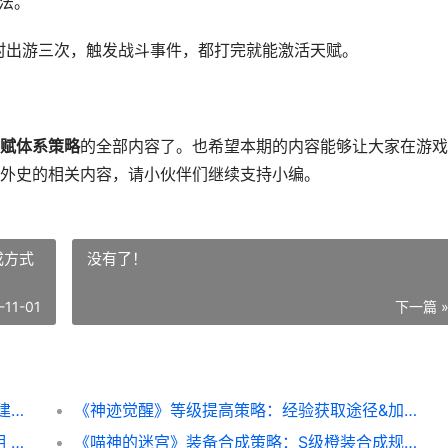
法。
村出游三次，触发战斗事件，都打完就能激活天赋。
赋体系策略
的全部内容了。也希望本期的内容能够让大家在游戏
外史的相关内容，请小伙伴们继续支持小编。
成方式
没有了！
-11-01
下一篇 
《建安外史》新人策略：天赋系统开始方式 建安历史
《神迹觉醒》等级提高策略：经验获取途径&加成方式盘点 手游神迹
《喵神的迷宫》新人指导：主要方法功能说明 喵神的迷宫破解版
《喵神的迷宫》装备合成策略：S级橙装合成规则全解析 喵神的游戏