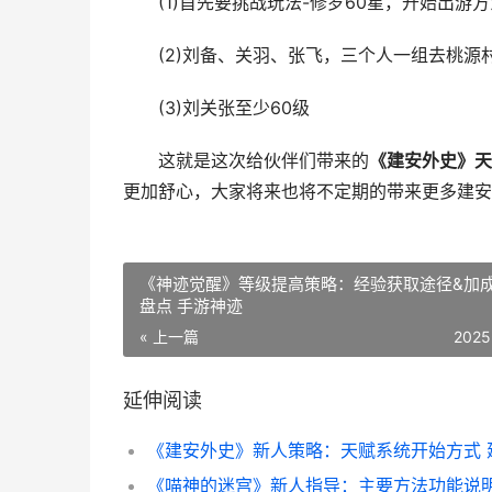
(1)首先要挑战玩法-修罗60星，开始出游方
(2)刘备、关羽、张飞，三个人一组去桃源
(3)刘关张至少60级
这就是这次给伙伴们带来的
《建安外史》天
更加舒心，大家将来也将不定期的带来更多建安
《神迹觉醒》等级提高策略：经验获取途径&加
盘点 手游神迹
« 上一篇
2025
延伸阅读