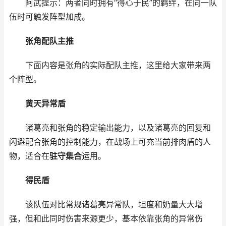
阿武提示：两者同时拥有“得心于民”的羁绊，在同一队
伍时可触发阵型加成。
张角配队主推
下面内容是张角的实际配队主推，这里给大家带来两
个阵型。
黄天异常盾
诸葛亮和张角的稳定输出能力，以及诸葛亮的回复和
闪避配合张角的控制能力，在战场上可充当前排肉盾的人
物，适合在
驻守集合
运用。
得民盾
该队伍对比常规诸葛亮异常队，坦度和奶量大大增
强，但和此同时伤害来源更少，基本依靠张角的异常伤