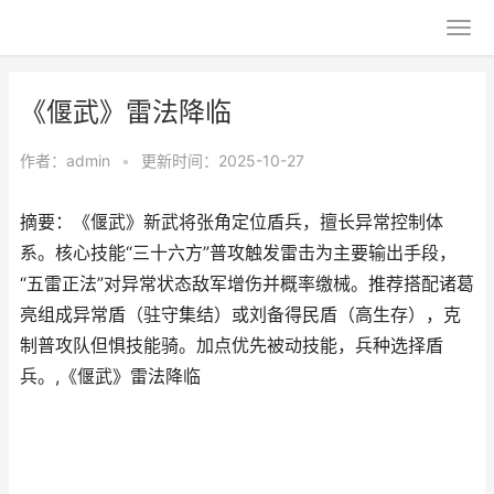
《偃武》雷法降临
作者：
admin
•
更新时间：2025-10-27
摘要：《偃武》新武将张角定位盾兵，擅长异常控制体
系。核心技能“三十六方”普攻触发雷击为主要输出手段，
“五雷正法”对异常状态敌军增伤并概率缴械。推荐搭配诸葛
亮组成异常盾（驻守集结）或刘备得民盾（高生存），克
制普攻队但惧技能骑。加点优先被动技能，兵种选择盾
兵。,《偃武》雷法降临