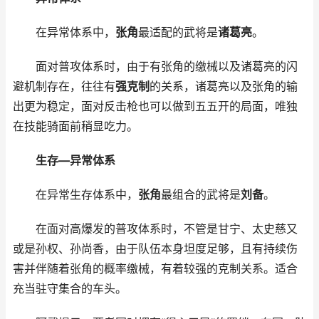
在异常体系中，
张角
最适配的武将是
诸葛亮
。
面对普攻体系时，由于有张角的缴械以及诸葛亮的闪
避机制存在，往往有
强克制
的关系，诸葛亮以及张角的输
出更为稳定，面对反击枪也可以做到五五开的局面，唯独
在技能骑面前稍显吃力。
生存—异常体系
在异常生存体系中，
张角
最组合的武将是
刘备
。
在面对高爆发的普攻体系时，不管是甘宁、太史慈又
或是孙权、孙尚香，由于队伍本身坦度足够，且有持续伤
害并伴随着张角的概率缴械，有着较强的克制关系。适合
充当驻守集合的车头。