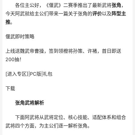
各位主公好，《偃武》二赛季推出了最新武将
张角
，
今天阿武就给主公们带来一篇关于张角的
评价
以及
阵型主
推
。
偃武
即时策略
上线送魏武帝曹操，签到领橙将孙策、许褚，首日即送
200抽！
[进入专区]
|
PC版
|
礼包
下载
张角武将解析
下面阿武将从武将定位、核心技能、适配体系和组合
武将四个方面，为主公们逐一解析张角。