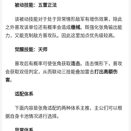
被动技能：五雷正法
该被动技能对于处于异常情形敌军有增伤效果，除此
之外普攻该单位还有概率会造成
缴械
。既强化张角输出能
力，又能克制敌方普攻队。因此这里加点优先级较高。
觉醒技能：天师
普攻后有概率可使张角获取
连击
。连击情形下，普攻
会获取双倍判定，从而联动三技能叠加雷击
打出高额伤
害
。
适配体系
下面内容是张角适配的两种体系主推，主公们可以根
据自身卡池情况进行选择。
异常体系