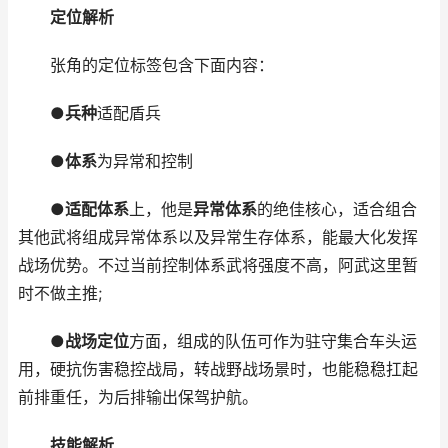
定位解析
张角的定位标签包含下面内容：
●
兵种
适配盾兵
●
体系
为异常和控制
●
适配体系
上，他是
异常体系
的绝佳核心，适合组合
其他武将组成异常体系以及异常生存体系，能最大化发挥
战场优势。不过当前控制体系武将强度不高，阿武这里暂
时不做主推;
●
战场定位
方面，组成的队伍可作为驻守集合车头运
用，硬抗伤害稳控战局，转战野战场景时，也能稳稳扛起
前排重任，为后排输出保驾护航。
技能解析