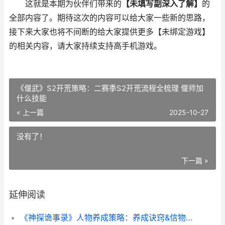
这就是本期为伙伴们带来的
【未填写副深入了解】
的
全部内容了。期待这次的内容可以给大家一些新的思路，
接下来大家也将不间断的给大家提供更多【未绑定游戏】
的相关内容，请大家持续支持高手机游戏。
《偃武》S2开荒策略：二赛季S2开荒流程全梳理 偃师加
什么技能
« 上一篇
2025-10-27
没有了！
下一篇 »
延伸阅读
《神探诡事录》人物养成策略：养成诀窍&信物分解策略 神探诡事录蛊母之血怎么获得