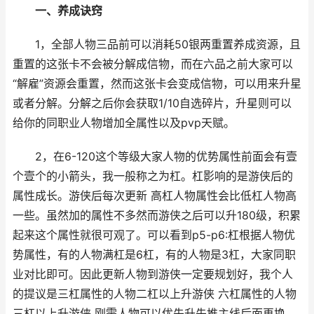
一、养成诀窍
1，全部人物三品前可以消耗50银两重置养成资源，且
重置的这张卡不会被分解成信物，而在六品之前大家可以
“解雇”资源会重置，然而这张卡会变成信物，可以用来升星
或者分解。分解之后你会获取1/10自选碎片，升星则可以
给你的同职业人物增加全属性以及pvp天赋。
2，在6-120这个等级大家人物的优势属性前面会有壹
个壹个的小箭头，我一般称之为杠。杠影响的是游侠后的
属性成长。游侠后每次更新 高杠人物属性会比低杠人物高
一些。虽然加的属性不多然而游侠之后可以升180级，积累
起来这个属性就很可观了。可以看到p5-p6:杠根据人物优
势属性，有的人物满杠是6杠，有的人物是3杠，大家同职
业对比即可。因此更新人物到游侠一定要规划好，我个人
的提议是三杠属性的人物二杠以上升游侠 六杠属性的人物
三杠以上升游侠 刚需人物可以优先升先推主线后面再换，