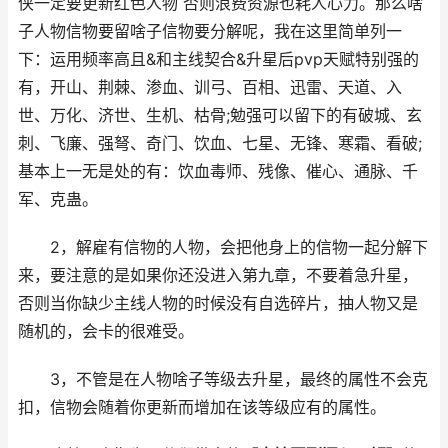
侠一定要更新红色人物 否则浪费资源也耗人心力。那么啥
子人物信物要留啥子信物要分解呢，我在这里简单列一
下：运用频率高且&和主线契合&升星后pvp天赋特别强的
有，开山、荆棘、渗血、训弓、百相、迅雷、天道、入
世、万化、济世、生机、枯骨;勉强可以留下的有破城、玄
刺、飞廉、强弩、奇门、饮血、七星、无锋、寒霜、看破;
基本上一无是处的有：饮血毒师、残像、催心、通脉、千
军、克蛊。
2，解雇有信物的人物，会把他身上的信物一起分解下
来，要注意的是如果你还没进入第九章，不要着急升星，
否则当你缺少主线人物的时候没有自选碎片，抽人物又是
随机的，会卡的很难受。
3，不管是在人物啥子等级去升星，最终的属性不会克
扣，信物会随着你更新而增加在该等级应有的属性。