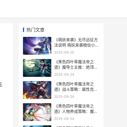
热门文章
《萌妖来袭》无尽远征方
法说明 萌妖来袭微信小游
戏
2025-09-25
《黑色四叶草魔法帝之
道》魔导士主推：绝顶T0
魔导士人物主推&技能详
2025-09-24
前
细解答 黑色四叶草魔导书
《黑色四叶草魔法帝之
无
道》战斗策略：属性克制
和行动顺序说明 《黑色四
2025-09-24
叶草魔法帝之剑》在线观
看完整版
《黑色四叶草魔法帝之
道》人物养成策略：魔导
士更新升阶详细解答 黑色
2025-09-24
四叶草魔法帝之剑