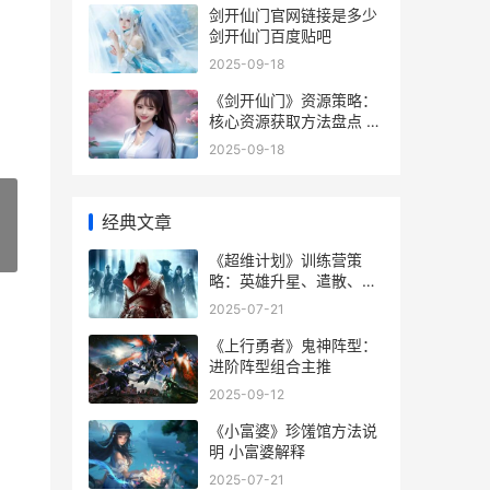
剑开仙门官网链接是多少
剑开仙门百度贴吧
2025-09-18
《剑开仙门》资源策略：
核心资源获取方法盘点 剑
开仙门平民攻略
2025-09-18
经典文章
»
《超维计划》训练营策
略：英雄升星、遣散、回
退规则详细解答 超维攻略
2025-07-21
《上行勇者》鬼神阵型：
进阶阵型组合主推
2025-09-12
《小富婆》珍馐馆方法说
明 小富婆解释
2025-07-21