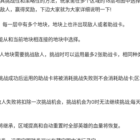
挑战性和策略性的方法，玩家需在多个区域的18层地图中选
敌人，赢得奖励，下边大家就为大家详细说明一下!
，每一层中有多个地块，地块上也许出现敌人或者助战卡。
从和当前地块相连接的地块中选择。
人地块需要挑战敌人，挑战时可以运用最多2张助战卡，相同种
战成功后运用的助战卡将被消耗挑战失败则不会消耗助战卡;区
失败将扣除一次挑战机会，挑战机会为0时无法继续挑战;每天
继承，区域提高和自动重置时全部英雄的血量将恢复。