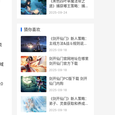
择
《黑色四叶草魔法帝之
道》捕获嘟王策略：捕获
嘟王方法诀窍详细解答 黑
2025-09-24
色四叶草魔法帝死了没有
猜你喜欢
《剑开仙门》新人策略：
主线方法&战斗规则说明
类
剑开仙门gm
2025-09-18
剑开仙门官网地址在哪里
剑开仙门官方下载
域
2025-09-18
剑开仙门PC版下载 剑开
仙门内购
0
2025-09-18
《剑开仙门》新人策略：
弟子、灵兽获取和养成指
导 剑开仙门最强人物阵容
2025-09-18