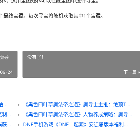
卷，运用宝图残卷可以在藏宝图中进行寻宝。
个最终宝藏，每次寻宝将随机获取其中1个宝藏。
魔导
没有了！
-09-24
下一篇 
《萌妖来袭》无尽远征方法说明 萌妖来袭微信小游戏
《黑色四叶草魔法帝之道》魔导士主推：绝顶T0魔导士人物主推&技能详细解答 黑色四叶草魔导书
《黑色四叶草魔法帝之道》战斗策略：属性克制和行动顺序说明 《黑色四叶草魔法帝之剑》在线观看完整版
《黑色四叶草魔法帝之道》人物养成策略：魔导士更新升阶详细解答 黑色四叶草魔法帝之剑
《黑色四叶草魔法帝之道》捕获嘟王策略：捕获嘟王方法诀窍详细解答 黑色四叶草魔法帝死了没有
DNF手机游戏《DNF：起源》安徒恩版本福利全集合 手机版dnf的游戏叫什么