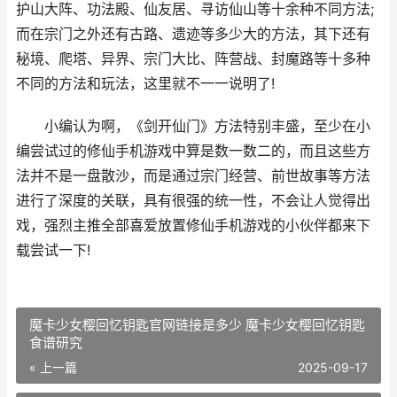
护山大阵、功法殿、仙友居、寻访仙山等十余种不同方法;
而在宗门之外还有古路、遗迹等多少大的方法，其下还有
秘境、爬塔、异界、宗门大比、阵营战、封魔路等十多种
不同的方法和玩法，这里就不一一说明了!
小编认为啊，《剑开仙门》方法特别丰盛，至少在小
编尝试过的修仙手机游戏中算是数一数二的，而且这些方
法并不是一盘散沙，而是通过宗门经营、前世故事等方法
进行了深度的关联，具有很强的统一性，不会让人觉得出
戏，强烈主推全部喜爱放置修仙手机游戏的小伙伴都来下
载尝试一下!
魔卡少女樱回忆钥匙官网链接是多少 魔卡少女樱回忆钥匙
食谱研究
« 上一篇
2025-09-17