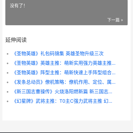
没有了！
下一篇 »
延伸阅读
《圣物英雄》礼包码锦集 英雄圣物升级三次
《圣物英雄》英雄主推：萌新实用强力英雄主推 英雄圣物升级三次
《圣物英雄》阵型主推：萌新快速上手阵型组合主推 《圣物英雄》阵容推荐
《发条总动员》僚机策略：僚机作用、定位、属性详细解答 发条总动员汤姆和杰瑞哪个厉害
《新三国志曹操传》火烧洛阳燃新篇 新三国志曹操传 兑换码
《幻星牌》武将主推：T0主C强力武将主推 幻龙星卡组