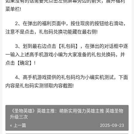
如果没有的话需要先点击左侧屏幕旁边的箭头，展开福利
菜单栏!
2、在弹出的福利页面中，按住现房的按钮给右滑动，
注意不是点击，礼包码兑换功能藏在最右侧!
3、划到最右边点击【礼包码】，在弹出的对话框中逐
一输入上述高手机游戏小编为大家准备的礼包兑换码，并
点击【确定】!
4、高手机游戏提供的礼包码均为小编实机测试，下面
内容是礼包码实测领取内容截图!
《圣物英雄》英雄主推：萌新实用强力英雄主推 英雄圣物
升级三次
« 上一篇
2025-09-23