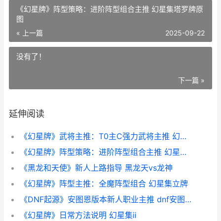
《幻星牌》阵型策略：进阶阵型组合主推 幻星集塔罗牌原
图
« 上一篇
2025-09-22
没有了！
下一篇 »
延伸阅读
《幻星牌》武将主推：T0主C强力武将主推 幻龙星卡组
《幻星牌》阵型策略：进阶阵型组合主推 幻星集塔罗牌原图
《黑龙和天使》新人上路指导 黑龙天vs龙神
《幻星牌》阵型主推：全魔阵型组合 幻星集立牌
《DNF起源》安图恩版本新人职业主推 dnf安图恩百度百科
《幻星牌》日常方法说明 幻星集ⅱ