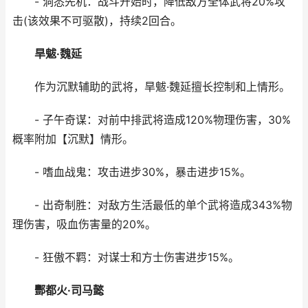
- 洞悉先机：战斗开始时，降低敌方全体武将20%攻
击(该效果不可驱散)，持续2回合。
旱魃·魏延
作为沉默辅助的武将，旱魃·魏延擅长控制和上情形。
- 子午奇谋：对前中排武将造成120%物理伤害，30%
概率附加【沉默】情形。
- 嗜血战鬼：攻击进步30%，暴击进步15%。
- 出奇制胜：对敌方生活最低的单个武将造成343%物
理伤害，吸血伤害量的20%。
- 狂傲不羁：对谋士和方士伤害进步15%。
酆都火·司马懿