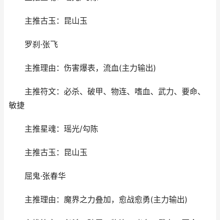
主推古玉：昆山玉
罗刹·张飞
主推理由：伤害爆表，流血(主力输出)
主推符文：必杀、破甲、物连、嗜血、武力、要命、
敏捷
主推星魂：瑶光/勾陈
主推古玉：昆山玉
屈鬼·张春华
主推理由：魔界之力叠加，愈战愈勇(主力输出)