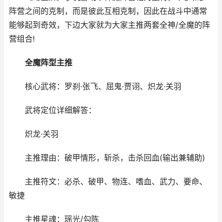
阵营之间的克制，而是彼此互相克制，因此在战斗中通常
能够起到奇效，下边大家就为大家主推两套全神/全魔的阵
营组合!
全魔阵型主推
核心武将：罗刹·张飞、屈鬼·贾诩、炽龙·关羽
武将定位详细解答：
炽龙·关羽
主推理由：破甲情形，斩杀，击杀回血(输出兼辅助)
主推符文：必杀、破甲、物连、嗜血、武力、要命、
敏捷
主推星魂：瑶光/勾陈