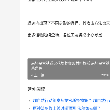
遗迹内出现了不同身形的兵俑，其攻击方法也天
更多怪物陆续登场，各位工友务必小心寻觅！
崩坏星穹铁道火花培养突破材料概括 崩坏星穹铁
系角色
« 上一篇
2026
延伸阅读
原神法尔伽上线时间预测 法尔伽去哪了