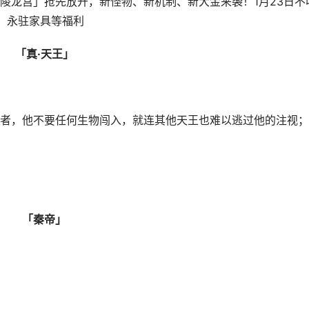
陵龙宫」抢先放开，新怪物、新机制、新大金来袭！1月23日不
、永驻家具等福利
「真·天王」
者，他不要任何生物闯入，就连其他天王也难以逃过他的注视；
「秦帝」