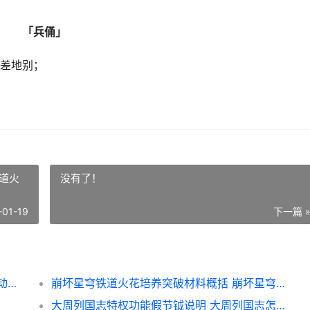
「兵俑」
差地别；
道火
没有了！
-01-19
下一篇 
超自然行动组秦陵龙宫新怪物集合 超自然行动组秦陵龙宫怎么玩
崩坏星穹铁道火花培养突破材料概括 崩坏星穹铁道火系角色
大周列国志特权功能假节钺说明 大周列国志怎么会盟