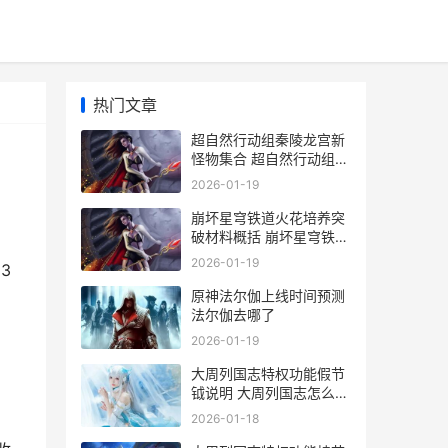
热门文章
超自然行动组秦陵龙宫新
怪物集合 超自然行动组秦
陵龙宫怎么玩
2026-01-19
崩坏星穹铁道火花培养突
破材料概括 崩坏星穹铁道
火系角色
2026-01-19
3
原神法尔伽上线时间预测
法尔伽去哪了
2026-01-19
大周列国志特权功能假节
钺说明 大周列国志怎么会
盟
2026-01-18