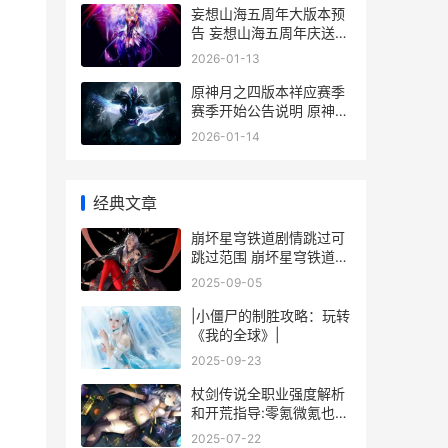
妄想山海五周年大版本预
告 妄想山海五周年庆送好
礼
2026-01-13
原神月之四版本祥应赛季
赛季开始公告说明 原神月
之四版本复刻
2026-01-14
经典文章
崩坏星穹铁道剧情跳过可
跳过范围 崩坏星穹铁道剧
情3.5
2025-09-05
|小僵尸的制胜攻略：玩转
《我的全球》|
2025-09-23
杖剑传说全职业强度解析
和开荒指导:零氪微氪也能
玩转高性价比职业 杖剑传
2025-07-22