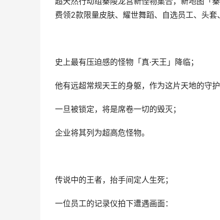
超天然行动组秦陵龙宫新怪物集合，新地图「秦
费领2款限量皮肤、耀世舞蹈、自选员工、头套
史上最有压迫感的怪物「真·天王」降临；
他有远超常规天王的身躯，作为这片天地的守护
一旦被锁定，将是席卷一切的毁灭；
企业将其列为超高危怪物。
传说中的王者，抬手间定人生死；
一位员工的记录仪拍下遭遇画面：