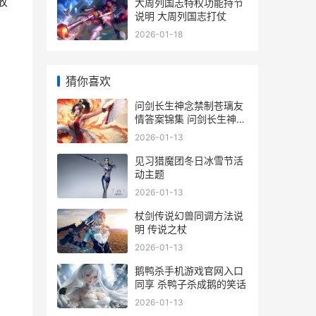
收
大周列国志特权功能持节
说明 大周列国志打仗
2026-01-18
猜你喜欢
问剑长生神念禁制苍璃友
情答案锦集 问剑长生神念
禁制游历所得答案
2026-01-13
见习猎魔团冬日冰雪节活
动主题
2026-01-13
杖剑传说幻兽同调方法说
明 传说之杖
2026-01-13
鹅鸭杀手机游戏官网入口
同享 杀鸭子杀成鹅的笑话
2026-01-13