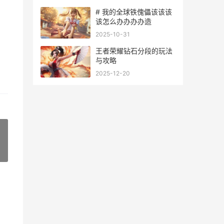
说职业等级
# 我的全球铁傀儡该该该
该怎么办办办办造
2025-10-31
王者荣耀钻石分段的玩法
与攻略
2025-12-20
»