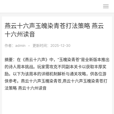
燕云十六声玉魄染青苍打法策略 燕云
十六州读音
作者：
admin
•
更新时间：2025-12-30
摘要：在《燕云十六声》中，“玉魄染青苍”是全新版本推出
的诗人周本挑战。玩家需攻克不同副本关卡以获取丰厚奖
励。以下为该周本的详细机制解析与通关攻略，供各位游
侠参考。燕云十六声玉魄染青苍,燕云十六声玉魄染青苍打
法策略 燕云十六州读音