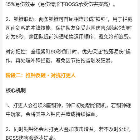
15%易伤效果（易伤情形下BOSS承受伤害提高）。
2、锁链联动：两条锁链可首尾相连形成“铁壁”，用于拦截
司南剑客的冲锋技能，保护队友免受范围伤害;锁链冷却时
刻为8秒，需团队提前沟通轮换运用顺序，避免冷却浪费。
时刻把控：全程紧盯90秒倒计时，优先保证“拽落易伤”操
作，再处理冲锋拦截，避免因节拍拖沓触发狂暴。
阶段二：推钟反砸・对抗打更人
核心机制
1、打更人会召唤3座铜钟，钟口初始朝给随机，若铜钟砸
中玩家，会将其罩入钟内并造成持续掉血。
2、同时铜钟还会为打更人叠加攻击增益，若不及时处理，
BOSS伤害会逐步提高。