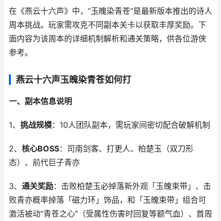
在《燕云十六声》中，“玉魄染青苍”是最新版本推出的诗人
周本挑战。玩家需攻克不同副本关卡以获取丰厚奖励。下
面内容为该周本的详细机制解析和通关策略，供各位游侠
参考。
燕云十六声玉魄染青苍如何打
一、副本信息说明
1、
挑战规模
：10人团队副本，需玩家间密切配合破解机制
2、
核心BOSS
：司南剑客、打更人、柏楚玉（双刀形
态）、前代巨子青亦
3、
通关奖励
：击败柏楚玉必掉落新外观「玉魄束带」、击
败青亦概率掉落「磁力环」饰品，和「玉魄束带」组合可
激活被动“青苍之心”（受属性伤害时回复等额气血）、首周