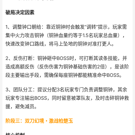
破局决定因素
1、调整钟口朝给：靠近铜钟时会触发“调转”提示，玩家需
集中火力攻击铜钟（铜钟血量约等于1.5名玩家总血量），
快速改变钟口路线，将马上坠地的铜钟对准打更人。
2、反伤打断：铜钟砸中BOSS时，可打断其读条技能，并
造成高额反伤（反伤伤害为铜钟基础伤害的2倍），是该阶
段主要输出手段，需确保每座铜钟都能精准命中BOSS。
3、团队分工：提议分配3名玩家专门负责调整铜钟，其余
玩家专注输出BOSS，同时留意被罩队友，及时击碎铜钟救
援，避免减员。
阶段三：双刀幻境・激战柏楚玉