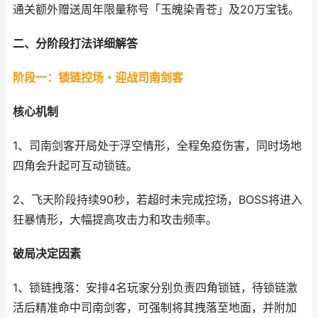
通关额外赠送周年限量称号「玉魄染青苍」及20万宝钱。
二、分阶段打法详细解答
阶段一：锁链控场・迎战司南剑客
核心机制
1、司南剑客开局处于浮空情形，全程免疫伤害，同时场地
四角会升起可互动锁链。
2、飞天阶段持续90秒，若超时未完成控场，BOSS将进入
狂暴情形，大幅提高攻击力和攻击频率。
破局决定因素
1、锁链拽落：安排4名玩家分别负责四角锁链，待锁链激
活后精准命中司南剑客，可强制将其拽落至地面，并附加