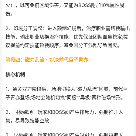
火），既可免疫区域伤害，又能为BOSS附加10%属性易
伤。
2、幻境分工调整：进入颠倒幻境后，治疗职业需切换输出
技能，输出职业切换治疗技能，优先保证团队血量稳定;提
议提前约定技能轮换顺序，避免因分工混乱导致团灭。
阶段四：磁力乱流・对决前代巨子青亦
核心机制
1、通关双刀阶段后，场地切换为“磁力乱流”区域，前代巨
子青亦登场;场地会随机切换“同极”“异极”两种磁场情形。
2、同极磁场：玩家和BOSS间产生排斥力，强制推开人
物，易导致技能空放
3、异极磁场：玩家和BOSS间产生吸引力，强制拉拽人