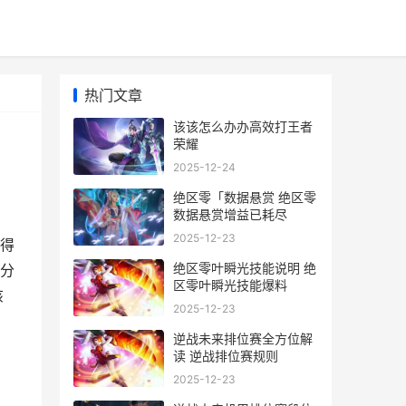
热门文章
该该怎么办办高效打王者
荣耀
2025-12-24
绝区零「数据悬赏 绝区零
数据悬赏增益已耗尽
2025-12-23
得
绝区零叶瞬光技能说明 绝
分
区零叶瞬光技能爆料
该
2025-12-23
逆战未来排位赛全方位解
读 逆战排位赛规则
2025-12-23