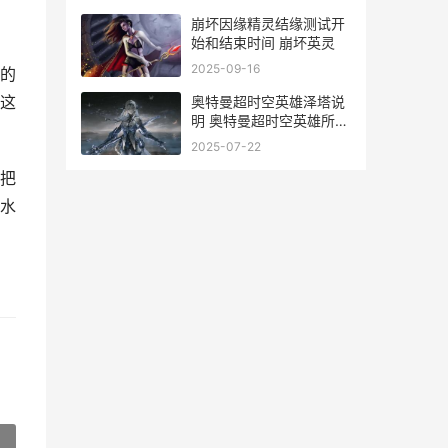
崩坏因缘精灵结缘测试开
始和结束时间 崩坏英灵
2025-09-16
的
这
奥特曼超时空英雄泽塔说
明 奥特曼超时空英雄所有
角色介绍
2025-07-22
把
水