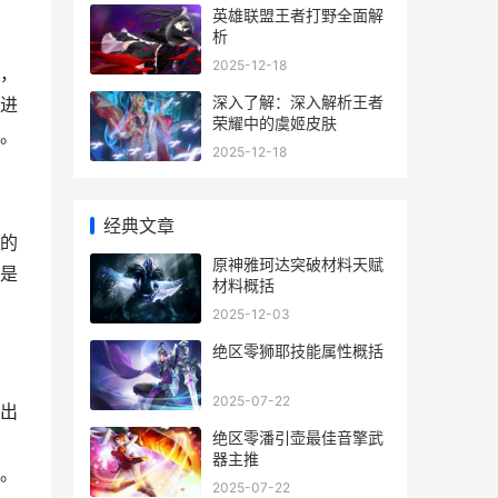
英雄联盟王者打野全面解
析
2025-12-18
，
深入了解：深入解析王者
进
荣耀中的虞姬皮肤
。
2025-12-18
经典文章
的
原神雅珂达突破材料天赋
是
材料概括
2025-12-03
绝区零狮耶技能属性概括
2025-07-22
出
绝区零潘引壶最佳音擎武
器主推
。
2025-07-22