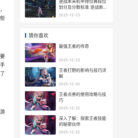
逆战未来机甲排位赛段位
划分及分数标准 逆战新机
，
甲
2025-12-23
些
猜你喜欢
最强王者的传奇
要
2025-12-23
手
王者打野的影响与技巧详
了
解
2025-12-20
王者点券的使用攻略与技
巧
2025-12-22
游
深入了解：探索王者技能
的秘密伙伴
2025-12-22