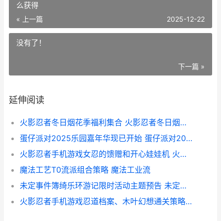
么获得
« 上一篇
2025-12-22
没有了！
下一篇 »
延伸阅读
火影忍者冬日烟花季福利集合 火影忍者冬日烟花季多少划算
蛋仔派对2025乐园嘉年华现已开始 蛋仔派对2025乐器怎么获得
火影忍者手机游戏女忍的馈赠和开心娃娃机 火影忍者手机游戏PS5手柄玩
魔法工艺T0流派组合策略 魔法工业流
未定事件簿绮乐环游记限时活动主题预告 未定事件簿未名绮思
火影忍者手机游戏忍道档案、木叶幻想通关策略 火影忍者手游,下载